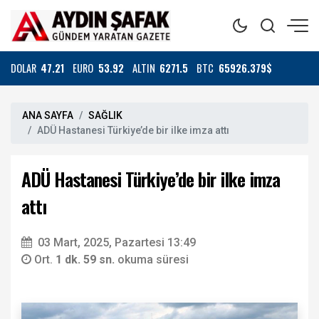
DOLAR
47.21
EURO
53.92
ALTIN
6271.5
BTC
65926.379$
ANA SAYFA
SAĞLIK
ADÜ Hastanesi Türkiye’de bir ilke imza attı
ADÜ Hastanesi Türkiye’de bir ilke imza
attı
03 Mart, 2025, Pazartesi 13:49
Ort.
1 dk. 59 sn.
okuma süresi