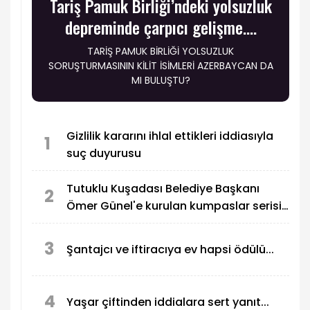
Tariş Pamuk Birliği’ndeki yolsuzluk
depreminde çarpıcı gelişme….
TARİŞ PAMUK BİRLİĞİ YOLSUZLUK
SORUŞTURMASININ KİLİT İSİMLERİ AZERBAYCAN DA
MI BULUŞTU?
Gizlilik kararını ihlal ettikleri iddiasıyla
1
suç duyurusu
Tutuklu Kuşadası Belediye Başkanı
2
Ömer Günel'e kurulan kumpaslar serisi
devam ediyor
3
Şantajcı ve iftiracıya ev hapsi ödülü...
4
Yaşar çiftinden iddialara sert yanıt...