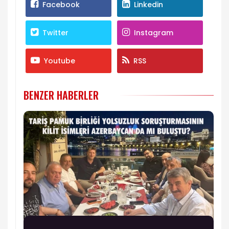
Facebook
Linkedin
Twitter
Instagram
Youtube
RSS
BENZER HABERLER