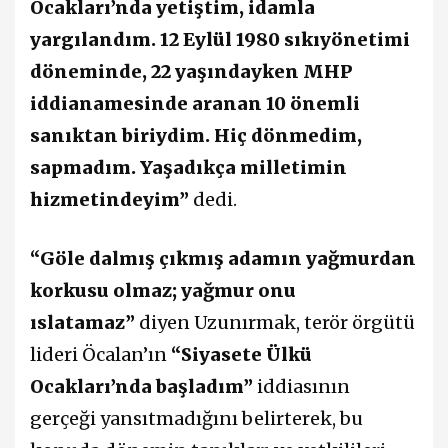
Ocakları’nda yetiştim, idamla
yargılandım. 12 Eylül 1980 sıkıyönetimi
döneminde, 22 yaşındayken MHP
iddianamesinde aranan 10 önemli
sanıktan biriydim. Hiç dönmedim,
sapmadım. Yaşadıkça milletimin
hizmetindeyim”
dedi.
“Göle dalmış çıkmış adamın yağmurdan
korkusu olmaz; yağmur onu
ıslatamaz”
diyen Uzunırmak, terör örgütü
lideri Öcalan’ın
“Siyasete Ülkü
Ocakları’nda başladım”
iddiasının
gerçeği yansıtmadığını belirterek, bu