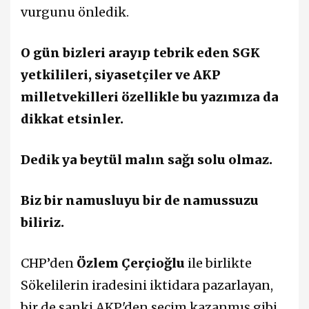
vurgunu önledik.
O gün bizleri arayıp tebrik eden SGK
yetkilileri, siyasetçiler ve AKP
milletvekilleri özellikle bu yazımıza da
dikkat etsinler.
Dedik ya beytül malın sağı solu olmaz.
Biz bir namusluyu bir de namussuzu
biliriz.
CHP’den
Özlem Çerçioğlu
ile birlikte
Sökelilerin iradesini iktidara pazarlayan,
bir de sanki AKP'den seçim kazanmış gibi