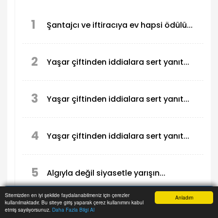
1
Şantajcı ve iftiracıya ev hapsi ödülü...
2
Yaşar çiftinden iddialara sert yanıt...
3
Yaşar çiftinden iddialara sert yanıt...
4
Yaşar çiftinden iddialara sert yanıt...
5
Algıyla değil siyasetle yarışın...
Sitemizden en iyi şekilde faydalanabilmeniz için çerezler
Anladım
kullanılmaktadır. Bu siteye giriş yaparak çerez kullanımını kabul
Anasayfa
Haber Ara
İhbar Hattı
Menu
etmiş sayılıyorsunuz.
Daha Fazla Bilgi Al