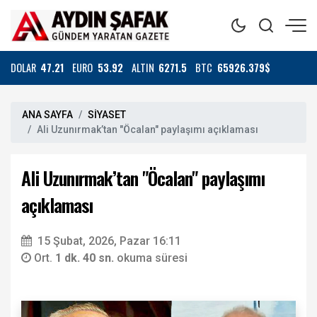
DOLAR
47.21
EURO
53.92
ALTIN
6271.5
BTC
65926.379$
ANA SAYFA
SİYASET
Ali Uzunırmak’tan "Öcalan" paylaşımı açıklaması
Ali Uzunırmak’tan "Öcalan" paylaşımı
açıklaması
15 Şubat, 2026, Pazar 16:11
Ort.
1 dk. 40 sn.
okuma süresi