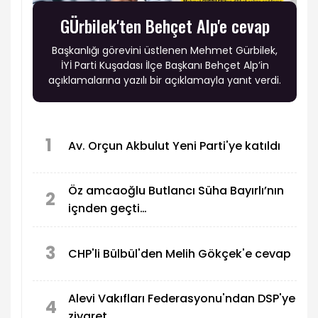
GÜrbilek'ten Behçet Alp'e cevap
Başkanlığı görevini üstlenen Mehmet Gürbilek,
İYİ Parti Kuşadası İlçe Başkanı Behçet Alp’in
açıklamalarına yazılı bir açıklamayla yanıt verdi.
1
Av. Orçun Akbulut Yeni Parti'ye katıldı
Öz amcaoğlu Butlancı Süha Bayırlı’nın
2
içnden geçti…
3
CHP'li Bülbül'den Melih Gökçek'e cevap
Alevi Vakıfları Federasyonu'ndan DSP'ye
4
ziyaret