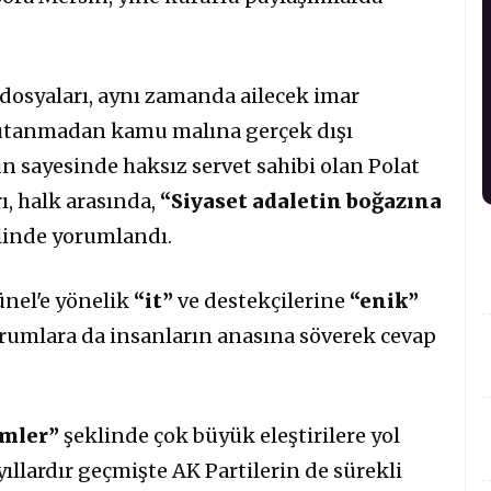
 dosyaları, aynı zamanda ailecek imar
 utanmadan kamu malına gerçek dışı
n sayesinde haksız servet sahibi olan Polat
rı, halk arasında,
“Siyaset adaletin boğazına
linde yorumlandı.
nel'e yönelik
“it”
ve destekçilerine
“enik”
rumlara da insanların anasına söverek cevap
emler”
şeklinde çok büyük eleştirilere yol
llardır geçmişte AK Partilerin de sürekli