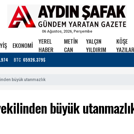
06 Ağustos, 2026, Perşembe
YEREL
METİN
YALÇIN
KÖŞE
YİŞ
EKONOMİ
HABER
CAN
YILDIRIM
YAZILAR
.974
BTC
65926.379$
inden büyük utanmazlık
ekilinden büyük utanmazlı