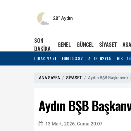
28°
Aydın
SON
GENEL
GÜNCEL
SİYASET
ASA
DAKİKA
DOLAR
47.21
EURO
53.92
ALTIN
6271.5
BIST
13
ANA SAYFA
SİYASET
Aydın BŞB Başkanvekil
Aydın BŞB Başkanv
13 Mart, 2026, Cuma 20:07