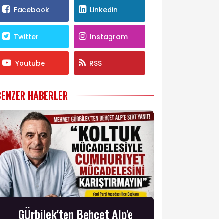
Facebook
Linkedin
Twitter
Instagram
Youtube
RSS
BENZER HABERLER
GÜrbilek'ten Behçet Alp'e