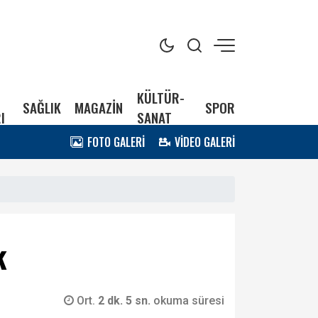
KÜLTÜR-
SAĞLIK
MAGAZİN
SPOR
I
SANAT
FOTO GALERİ
VİDEO GALERİ
k
Ort.
2 dk. 5 sn.
okuma süresi