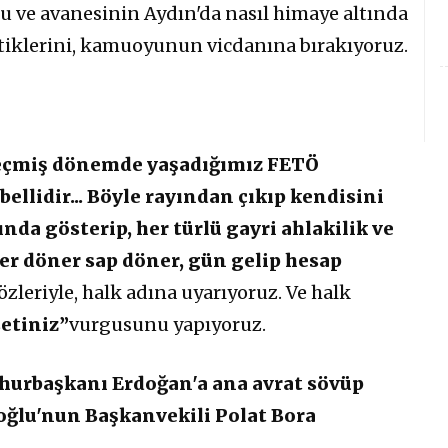
lu ve avanesinin Aydın'da nasıl himaye altında
tiklerini, kamuoyunun vicdanına bırakıyoruz.
. Geçmiş dönemde yaşadığımız FETÖ
ellidir... Böyle rayından çıkıp kendisini
a gösterip, her türlü gayri ahlakilik ve
ser döner sap döner, gün gelip hesap
özleriyle, halk adına uyarıyoruz. Ve halk
setiniz”
vurgusunu yapıyoruz.
hurbaşkanı Erdoğan'a ana avrat sövüp
ioğlu'nun Başkanvekili Polat Bora