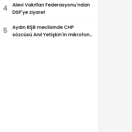
Alevi Vakıfları Federasyonu'ndan
4
DSP'ye ziyaret
Aydın BŞB meclisinde CHP
5
sözcüsü Anıl Yetişkin'in mikrofonu
kapatıldı