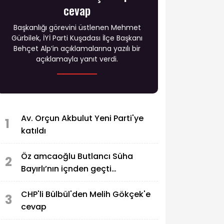
cevap
Başkanlığı görevini üstlenen Mehmet
Gürbilek, İYİ Parti Kuşadası İlçe Başkanı
Behçet Alp’in açıklamalarına yazılı bir
açıklamayla yanıt verdi.
Av. Orçun Akbulut Yeni Parti'ye
1
katıldı
Öz amcaoğlu Butlancı Süha
2
Bayırlı’nın içnden geçti…
CHP'li Bülbül'den Melih Gökçek'e
3
cevap