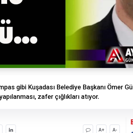
mpas gibi Kuşadası Belediye Başkanı Ömer Güne
pılanması, zafer çığlıkları atıyor.
A+
A-