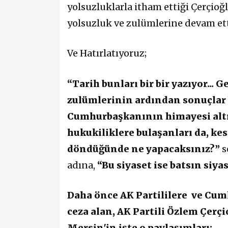
yolsuzluklarla itham ettiği Çerçioğ
yolsuzluk ve zulümlerine devam et
Ve Hatırlatıyoruz;
“Tarih bunları bir bir yazıyor..
zulümlerinin ardından sonuçlar b
Cumhurbaşkanının himayesi altınd
hukukiliklere bulaşanları da, ke
döndüğünde ne yapacaksınız?”
s
adına,
“Bu siyaset ise batsın siya
Daha önce AK Partililere
ve Cum
ceza alan, AK Partili Özlem Çerç
Mersin'in işte o paylaşımları;