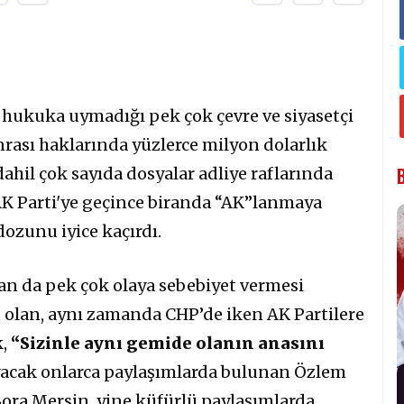
 hukuka uymadığı pek çok çevre ve siyasetçi
onrası haklarında yüzlerce milyon dolarlık
dahil çok sayıda dosyalar adliye raflarında
AK Parti'ye geçince biranda “AK”lanmaya
dozunu iyice kaçırdı.
an da pek çok olaya sebebiyet vermesi
 olan, aynı zamanda CHP’de iken AK Partilere
k,
“Sizinle aynı gemide olanın anasını
yacak onlarca paylaşımlarda bulunan Özlem
Bora Mersin, yine küfürlü paylaşımlarda