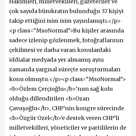
Hakimleri, milletvekilleri, gazeteciler ve
çok sayıda bürokratın bulunduğu 37 kişiyi
takip ettiğini isim isim yayınlamıştı.</p>
<p class="MsoNormal">Bu kişiler arasında
sadece izlenip gözlenmek, fotoğraflarının
çekilmesi ve darba varan konulardaki
iddialar medyada yer almamış aynı
zamanda yargısal süreçte soruşturmaları
konu olmuştu.</p><p class="MsoNormal">
<b>Özlem Çerçioğlu</b>’nun sağ kolu
olduğu dillendirilen <b>Ozan
Çavuşoğlu</b>, CHP’nin kongre sürecinde
<b>Özgür Ozel</b>'e destek veren CHP’li
milletvekilleri, yöneticiler ve partililerin de