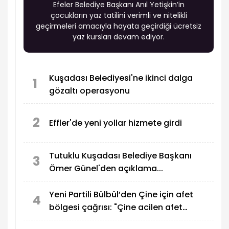
Efeler Belediye Başkanı Anıl Yetişkin’in
çocukların yaz tatilini verimli ve nitelikli
geçirmeleri amacıyla hayata geçirdiği ücretsiz
yaz kursları devam ediyor.
Kuşadası Belediyesi'ne ikinci dalga
1
gözaltı operasyonu
2
Effler'de yeni yollar hizmete girdi
Tutuklu Kuşadası Belediye Başkanı
3
Ömer Günel'den açıklama...
Yeni Partili Bülbül’den Çine için afet
4
bölgesi çağrısı: "Çine acilen afet
bölgesi ilan edilmeli."