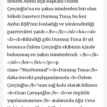
dönem Aydın BŞB Başkanı Özlem
Çerçioğlu’na en yakın isimlerden biri olan
Sökeli Gazeteci Durmuş Tuna, bu kez
Aydın BŞB’nin fonladığı ve yönlendirdiği
gazetecileri yazdı.</b></li></ul><h4><ul>
<li><b>Bilindiği gibi Durmuş Tuna 10 yıl
boyunca Özlem Çerçioğlu ekibinin içinde
bulunmuş en yakın isimlerdendi. </b></li>
</ul></h4></h4></p><p
class="MsoNormal"><b>Durmuş Tuna</b>
daha önceki paylaşımlarında <b>Özlem
Çerçioğlu</b>’nun sağ kolu olarak bilinen
<b>Ozan Çavuşoğlu</b> <b>ve örgütlü
yapılanmasının</b> aralarında Ağır Ceza