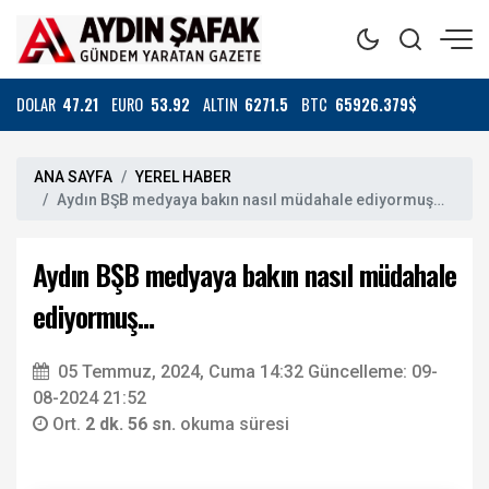
DOLAR
47.21
EURO
53.92
ALTIN
6271.5
BTC
65926.379$
ANA SAYFA
YEREL HABER
Aydın BŞB medyaya bakın nasıl müdahale ediyormuş…
Aydın BŞB medyaya bakın nasıl müdahale
ediyormuş…
05 Temmuz, 2024, Cuma 14:32
Güncelleme: 09-
08-2024 21:52
Ort.
2 dk. 56 sn.
okuma süresi