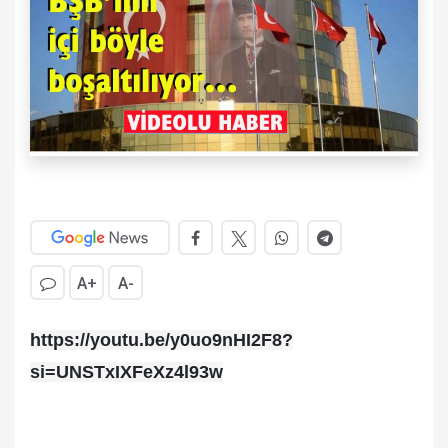
A+
A-
https://youtu.be/y0uo9nHI2F8?
si=UNSTxIXFeXz4l93w