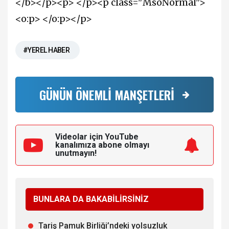
</b></p><p> </p><p class="MsoNormal">
<o:p> </o:p></p>
#YEREL HABER
GÜNÜN ÖNEMLİ MANŞETLERİ
Videolar için YouTube
kanalımıza
abone olmayı
unutmayın!
BUNLARA DA BAKABİLİRSİNİZ
Tariş Pamuk Birliği’ndeki yolsuzluk