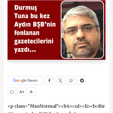
A+
A-
<p class="MsoNormal"><h4><ul><li><b>Bir