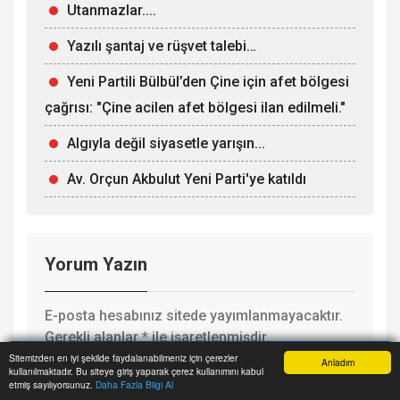
Utanmazlar....
Yazılı şantaj ve rüşvet talebi…
Yeni Partili Bülbül’den Çine için afet bölgesi
çağrısı: "Çine acilen afet bölgesi ilan edilmeli."
Algıyla değil siyasetle yarışın...
Av. Orçun Akbulut Yeni Parti'ye katıldı
Yorum Yazın
E-posta hesabınız sitede yayımlanmayacaktır.
Gerekli alanlar
*
ile işaretlenmişdir.
Sitemizden en iyi şekilde faydalanabilmeniz için çerezler
Anladım
kullanılmaktadır. Bu siteye giriş yaparak çerez kullanımını kabul
Anasayfa
Haber Ara
İhbar Hattı
Menu
etmiş sayılıyorsunuz.
Daha Fazla Bilgi Al