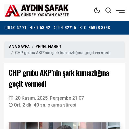
DOLAR
47.21
EURO
53.92
ALTIN
6271.5
BTC
65926.379$
ANA SAYFA
YEREL HABER
CHP grubu AKP’nin şark kurnazlığına geçit vermedi
CHP grubu AKP’nin şark kurnazlığına
geçit vermedi
20 Kasım, 2025, Perşembe 21:07
Ort.
2 dk. 40 sn.
okuma süresi