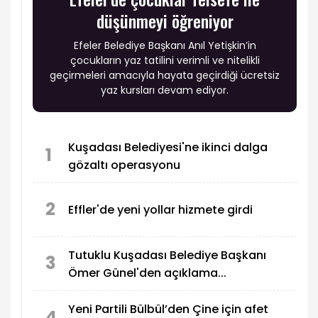
düşünmeyi öğreniyor
Efeler Belediye Başkanı Anıl Yetişkin’in
çocukların yaz tatilini verimli ve nitelikli
geçirmeleri amacıyla hayata geçirdiği ücretsiz
yaz kursları devam ediyor.
Kuşadası Belediyesi'ne ikinci dalga
1
gözaltı operasyonu
2
Effler'de yeni yollar hizmete girdi
Tutuklu Kuşadası Belediye Başkanı
3
Ömer Günel'den açıklama...
Yeni Partili Bülbül’den Çine için afet
4