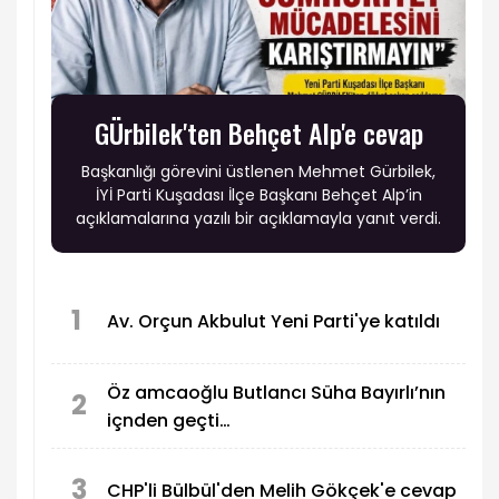
GÜrbilek'ten Behçet Alp'e cevap
Başkanlığı görevini üstlenen Mehmet Gürbilek,
İYİ Parti Kuşadası İlçe Başkanı Behçet Alp’in
açıklamalarına yazılı bir açıklamayla yanıt verdi.
1
Av. Orçun Akbulut Yeni Parti'ye katıldı
Öz amcaoğlu Butlancı Süha Bayırlı’nın
2
içnden geçti…
3
CHP'li Bülbül'den Melih Gökçek'e cevap