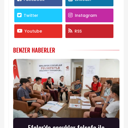
Twitter
Instagram
Youtube
RSS
BENZER HABERLER
Efeler'de çocuklar felsefe ile