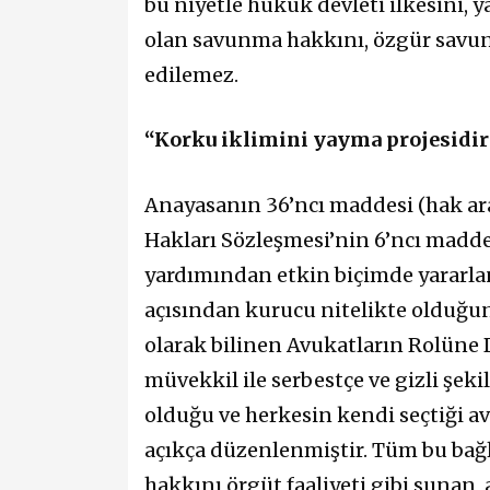
bu niyetle hukuk devleti ilkesini, 
olan savunma hakkını, özgür savun
edilemez.
“Korku iklimini yayma projesidir
Anayasanın 36’ncı maddesi (hak ara
Hakları Sözleşmesi’nin 6’ncı madde
yardımından etkin biçimde yararl
açısından kurucu nitelikte olduğun
olarak bilinen Avukatların Rolüne D
müvekkil ile serbestçe ve gizli şe
olduğu ve herkesin kendi seçtiği a
açıkça düzenlenmiştir. Tüm bu bağ
hakkını örgüt faaliyeti gibi sunan,