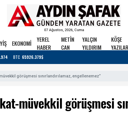
07 Ağustos, 2026, Cuma
YEREL
METİN
YALÇIN
KÖŞE
YİŞ
EKONOMİ
HABER
CAN
YILDIRIM
YAZILAR
.974
BTC
65926.379$
t-müvekkil görüşmesi sınırlandırılamaz, engellenemez”
ukat-müvekkil görüşmesi sın