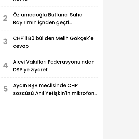
Öz amcaoğlu Butlancı Süha
2
Bayırlı’nın içnden geçti…
CHP'li Bülbül'den Melih Gökçek'e
3
cevap
Alevi Vakıfları Federasyonu'ndan
4
DSP'ye ziyaret
Aydın BŞB meclisinde CHP
5
sözcüsü Anıl Yetişkin'in mikrofonu
kapatıldı