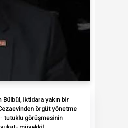
lbül, iktidara yakın bir
 Cezaevinden örgüt yönetme
at- tutuklu görüşmesinin
avukat- müvekkil