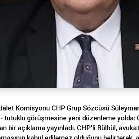
dalet Komisyonu CHP Grup Sözcüsü Süleyman Bü
- tutuklu görüşmesine yeni düzenleme yolda:
dan bir açıklama yayınladı. CHP’li Bülbül, avuk
anmasının kabul edilemez olduğunu belirterek, 