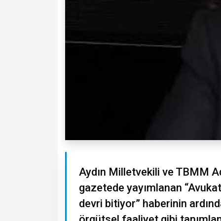
Aydın Milletvekili ve TBMM A
gazetede yayımlanan “Avukat
devri bitiyor” haberinin ardın
örgütsel faaliyet gibi tanıml