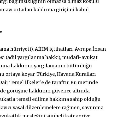
yargı bağımsızlığının olmazsa olmaz koşulu
mayı ortadan kaldırma girişimi kabul
”
ma hürriyeti), AİHM içtihatları, Avrupa İnsan
si (adil yargılanma hakkı), müdafi-avukat
anma hakkının yargılamanın bütünlüğü
u ortaya koyar. Türkiye, Havana Kuralları
air Temel İlkeler’e de taraftır. Bu metinde
kilde görüşme hakkının güvence altında
vukatla temsil edilme hakkına sahip olduğu
layıcı yasal düzenlemelere rağmen, savunma
 avukatlık mesleğini şüpheli kategoriye