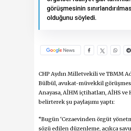
görüşmesinin sınırlandırılmas
olduğunu söyledi.
CHP Aydın Milletvekili ve TBMM 
Bülbül, avukat-müvekkil görüşmesi
Anayasa, AİHM içtihatları, AİHS ve
belirterek şu paylaşımı yaptı:
“Bugün ‘Cezaevinden örgüt yönetme d
sözü edilen düzenleme, açıkça sav