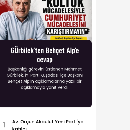
GÜrbilek'ten Behçet Alp'e
cevap
Başkanlığı görevini üstlenen Mehmet
Gürbilek, İYİ Parti Kuşadası İlçe Başkanı
Behçet Alp’in açıklamalarına yazılı bir
açıklamayla yanıt verdi.
Av. Orçun Akbulut Yeni Parti'ye
1
katıldı