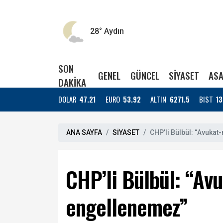
28°
Aydın
SON
GENEL
GÜNCEL
SİYASET
ASA
DAKİKA
DOLAR
47.21
EURO
53.92
ALTIN
6271.5
BIST
13
ANA SAYFA
SİYASET
CHP’li Bülbül: “Avuka
CHP’li Bülbül: “Av
engellenemez”