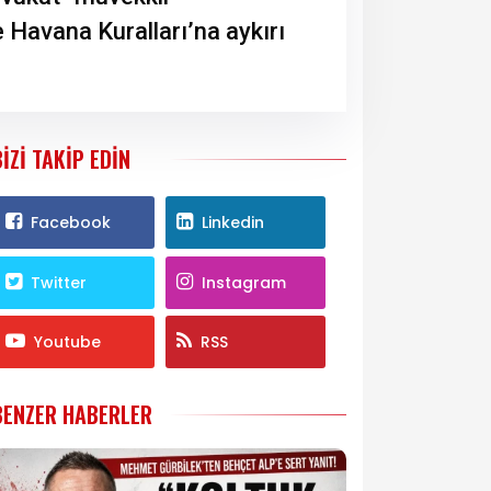
 Havana Kuralları’na aykırı
BIZI TAKIP EDIN
Facebook
Linkedin
Twitter
Instagram
Youtube
RSS
BENZER HABERLER