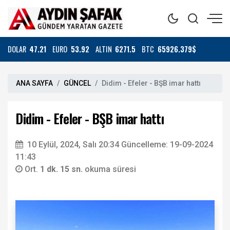
DOLAR
47.21
EURO
53.92
ALTIN
6271.5
BTC
65926.379$
ANA SAYFA
GÜNCEL
Didim - Efeler - BŞB imar hattı
Didim - Efeler - BŞB imar hattı
10 Eylül, 2024, Salı 20:34
Güncelleme: 19-09-2024
11:43
Ort.
1 dk. 15 sn.
okuma süresi