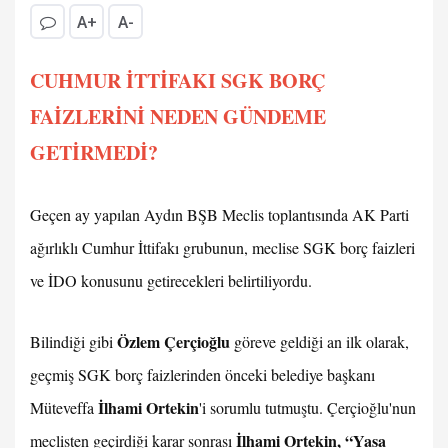
A+
A-
CUHMUR İTTİFAKI SGK BORÇ
FAİZLERİNİ NEDEN GÜNDEME
GETİRMEDİ?
Geçen ay yapılan Aydın BŞB Meclis toplantısında AK Parti
ağırlıklı Cumhur İttifakı grubunun, meclise SGK borç faizleri
ve İDO konusunu getirecekleri belirtiliyordu.
Özlem Çerçioğlu
Bilindiği gibi
göreve geldiği an ilk olarak,
geçmiş SGK borç faizlerinden önceki belediye başkanı
İlhami Ortekin
Müteveffa
'i sorumlu tutmuştu. Çerçioğlu'nun
İlhami Ortekin, “Yasa
meclisten geçirdiği karar sonrası