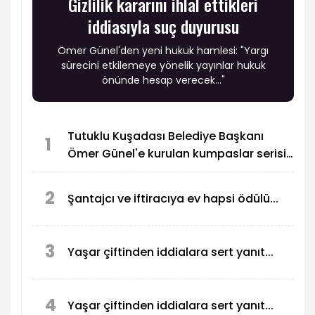
Gizlilik kararını ihlal ettikleri
iddiasıyla suç duyurusu
Ömer Günel'den yeni hukuk hamlesi: "Yargı
sürecini etkilemeye yönelik yayınlar hukuk
önünde hesap verecek..."
Tutuklu Kuşadası Belediye Başkanı
1
Ömer Günel'e kurulan kumpaslar serisi
devam ediyor
2
Şantajcı ve iftiracıya ev hapsi ödülü...
3
Yaşar çiftinden iddialara sert yanıt...
4
Yaşar çiftinden iddialara sert yanıt...