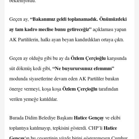
bekleniyordu.
“Bakanımız geldi toplanamadık. Önümüzdeki
Geçen ay,
ay tam kadro meclise bunu getireceğiz”
açıklaması yapan
AK Partililerin, halkı ayan beyan kandırdıkları ortaya çıktı.
Özlem Çerçioğlu
Geçen ay olduğu gibi bu ay da
karşısında
“Ne buyurursunuz efemmm”
süt dökmüş kedi gibi,
modunda siyasetlerine devam eden AK Partililer bırakın
Özlem Çerçioğlu
önerge vermeyi, koşa koşa
tarafından
verilen yemeğe katıldılar.
Hatice Gençay
Burada Didim Belediye Başkanı
ve ekibi
Hatice
toplantıya katılmayıp, tepkisini gösterdi. CHP’li
Gençay
'ın bu cesaretinin yüzde birini gösteremeyen Cumhur