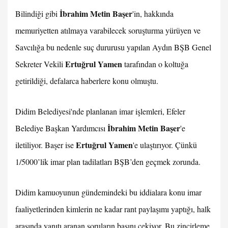
İbrahim Metin Başer
Bilindiği gibi
'in, hakkında
memuriyetten atılmaya varabilecek soruşturma yürüyen ve
Savcılığa bu nedenle suç dururusu yapılan Aydın BŞB Genel
Ertuğrul Yamen
Sekreter Vekili
tarafından o koltuğa
getirildiği, defalarca haberlere konu olmuştu.
Didim Belediyesi'nde planlanan imar işlemleri, Efeler
İbrahim Metin Başer
Belediye Başkan Yardımcısı
'e
Ertuğrul Yamen
iletiliyor. Başer ise
'e ulaştırıyor. Çünkü
1/5000’lik imar plan tadilatları BŞB’den geçmek zorunda.
Didim kamuoyunun gündemindeki bu iddialara konu imar
faaliyetlerinden kimlerin ne kadar rant paylaşımı yaptığı, halk
arasında yanıtı aranan soruların başını çekiyor. Bu zincirleme