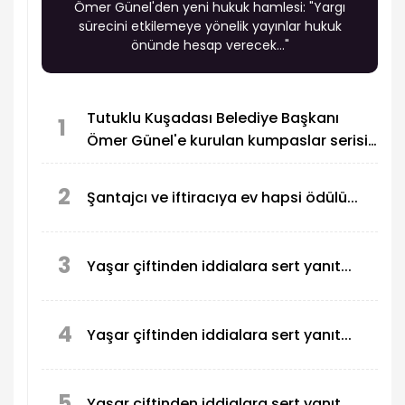
Ömer Günel'den yeni hukuk hamlesi: "Yargı
sürecini etkilemeye yönelik yayınlar hukuk
önünde hesap verecek..."
Tutuklu Kuşadası Belediye Başkanı
1
Ömer Günel'e kurulan kumpaslar serisi
devam ediyor
2
Şantajcı ve iftiracıya ev hapsi ödülü...
3
Yaşar çiftinden iddialara sert yanıt...
4
Yaşar çiftinden iddialara sert yanıt...
5
Yaşar çiftinden iddialara sert yanıt...