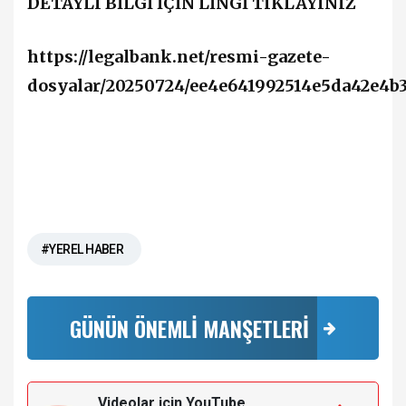
DETAYLI BİLGİ İÇİN LİNGİ TIKLAYINIZ
https://legalbank.net/resmi-gazete-
dosyalar/20250724/ee4e641992514e5da42e4b3
#YEREL HABER
GÜNÜN ÖNEMLİ MANŞETLERİ
Videolar için YouTube