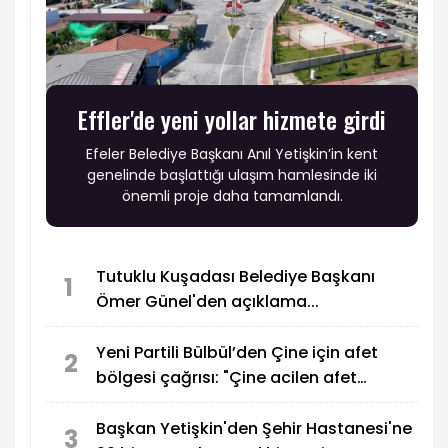
Effler'de yeni yollar hizmete girdi
Efeler Belediye Başkanı Anıl Yetişkin’in kent
genelinde başlattığı ulaşım hamlesinde iki
önemli proje daha tamamlandı.
Tutuklu Kuşadası Belediye Başkanı
1
Ömer Günel'den açıklama...
Yeni Partili Bülbül’den Çine için afet
2
bölgesi çağrısı: "Çine acilen afet
bölgesi ilan edilmeli."
Başkan Yetişkin'den Şehir Hastanesi'ne
3