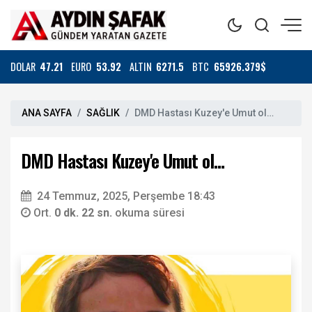
DOLAR
47.21
EURO
53.92
ALTIN
6271.5
BTC
65926.379$
ANA SAYFA
SAĞLIK
DMD Hastası Kuzey'e Umut ol…
DMD Hastası Kuzey'e Umut ol…
24 Temmuz, 2025, Perşembe 18:43
Ort.
0 dk. 22 sn.
okuma süresi