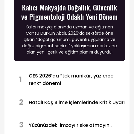
Kalıcı Makyajda Doğallık, Güvenlik
ve Pigmentoloji Odaklı Yeni Dönem
Kalıcı makyaj alanında uzman ve eğitmen
Cansu Durkun Abalı, 2026’da sektörde öne
çıkan “doğal görünüm, güvenli uygulama ve
doğru pigment seçimi” yaklaşımını merkezine
alan yeni içerik ve eğitim planını duyurdu.
CES 2026’da “tek manikür, yüzlerce
1
renk” dönemi
2
Hatalı Kaş Silme İşlemlerinde Kritik Uyarı
3
Yüzünüzdeki imzayı riske atmayın…