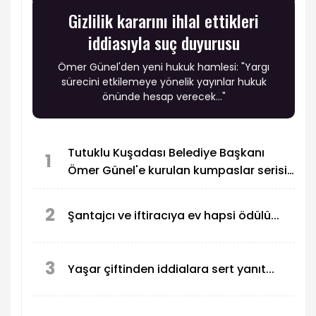
Gizlilik kararını ihlal ettikleri
iddiasıyla suç duyurusu
Ömer Günel'den yeni hukuk hamlesi: "Yargı
sürecini etkilemeye yönelik yayınlar hukuk
önünde hesap verecek..."
Tutuklu Kuşadası Belediye Başkanı
1
Ömer Günel'e kurulan kumpaslar serisi
devam ediyor
2
Şantajcı ve iftiracıya ev hapsi ödülü...
3
Yaşar çiftinden iddialara sert yanıt...