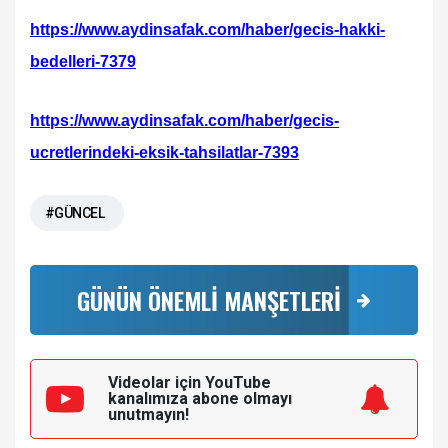
https://www.aydinsafak.com/haber/gecis-hakki-
bedelleri-7379
https://www.aydinsafak.com/haber/gecis-
ucretlerindeki-eksik-tahsilatlar-7393
#GÜNCEL
GÜNÜN ÖNEMLİ MANŞETLERİ
Videolar için YouTube
kanalımıza
abone olmayı
unutmayın!