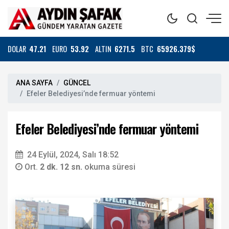
DOLAR
47.21
EURO
53.92
ALTIN
6271.5
BTC
65926.379$
ANA SAYFA
GÜNCEL
Efeler Belediyesi’nde fermuar yöntemi
Efeler Belediyesi’nde fermuar yöntemi
24 Eylül, 2024, Salı 18:52
Ort.
2 dk. 12 sn.
okuma süresi