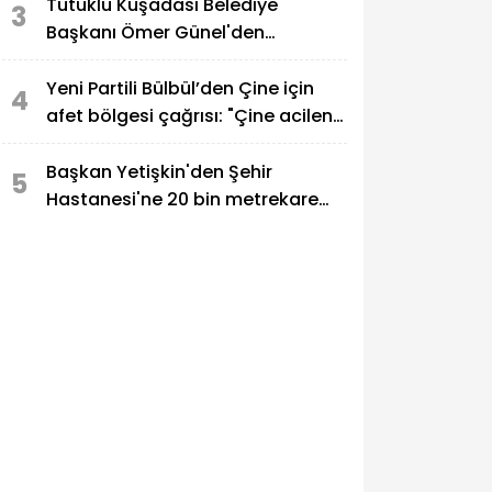
Tutuklu Kuşadası Belediye
3
Başkanı Ömer Günel'den
açıklama...
Yeni Partili Bülbül’den Çine için
4
afet bölgesi çağrısı: "Çine acilen
afet bölgesi ilan edilmeli."
Başkan Yetişkin'den Şehir
5
Hastanesi'ne 20 bin metrekare
yol hizmeti