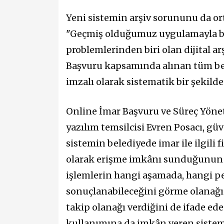
Yeni sistemin arşiv sorununu da or
"Geçmiş olduğumuz uygulamayla bir
problemlerinden biri olan dijital a
Başvuru kapsamında alınan tüm belg
imzalı olarak sistematik bir şekild
Online İmar Başvuru ve Süreç Yöneti
yazılım temsilcisi Evren Posacı, güve
sistemin belediyede imar ile ilgili f
olarak erişme imkânı sunduğunun al
işlemlerin hangi aşamada, hangi 
sonuçlanabileceğini görme olanağı s
takip olanağı verdiğini de ifade ed
kullanımına da imkân veren siste