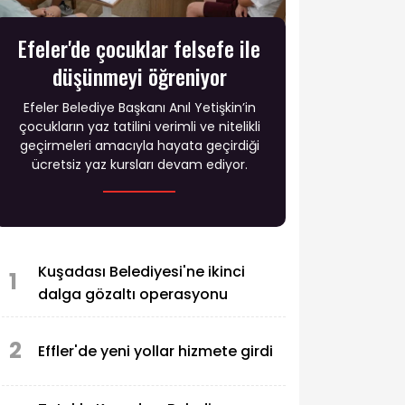
Efeler'de çocuklar felsefe ile
düşünmeyi öğreniyor
Efeler Belediye Başkanı Anıl Yetişkin’in
çocukların yaz tatilini verimli ve nitelikli
geçirmeleri amacıyla hayata geçirdiği
ücretsiz yaz kursları devam ediyor.
Kuşadası Belediyesi'ne ikinci
1
dalga gözaltı operasyonu
2
Effler'de yeni yollar hizmete girdi