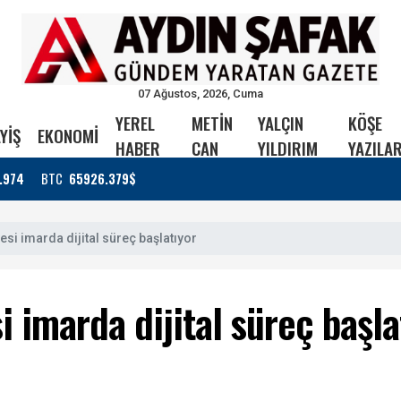
07 Ağustos, 2026, Cuma
YEREL
METİN
YALÇIN
KÖŞE
YİŞ
EKONOMİ
HABER
CAN
YILDIRIM
YAZILAR
.974
BTC
65926.379$
si imarda dijital süreç başlatıyor
 imarda dijital süreç başla