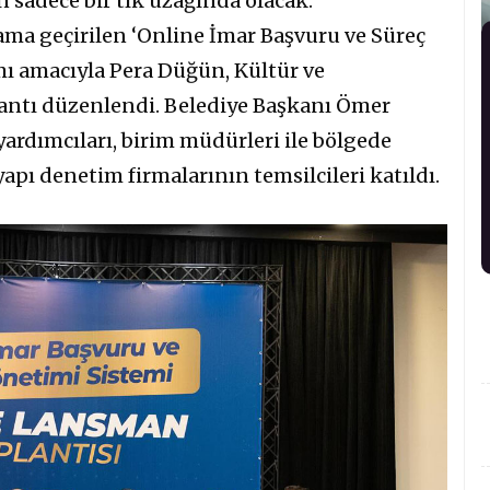
n sadece bir tık uzağında olacak.
ama geçirilen ‘Online İmar Başvuru ve Süreç
mı amacıyla Pera Düğün, Kültür ve
antı düzenlendi. Belediye Başkanı Ömer
yardımcıları, birim müdürleri ile bölgede
pı denetim firmalarının temsilcileri katıldı.