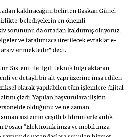
tadan kaldıracağını belirten Başkan Günel
likte, belediyelerin en önemli
rşiv sorununu da ortadan kaldırmış oluyoruz.
eler ve tarafımızca üretilecek evraklar e-
e arşivlenmektedir" dedi.
m Sistemi ile ilgili teknik bilgi aktaran
nli ve detaylı bir alt yapı üzerine inşa edilen
iziksel olarak yapılabilen tüm işlemlere dijital
tını çizdi. Yapılan başvurulara ilişkin
personelde olduğunu ve ne zaman
unan sistemin çeşitli bildirimlerle anlık
en Posacı "Elektronik imza ve mobil imza
m sayesinde vatandaşlara sunulan hizmet