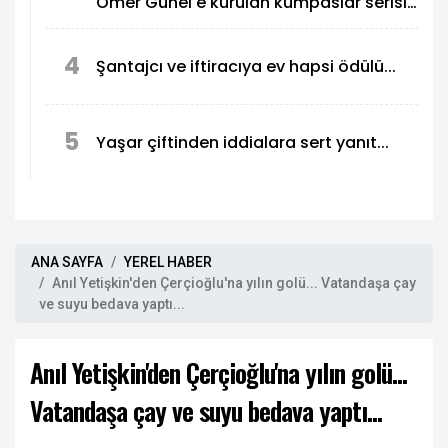
Ömer Günel'e kurulan kumpaslar serisi
devam ediyor
4
Şantajcı ve iftiracıya ev hapsi ödülü...
5
Yaşar çiftinden iddialara sert yanıt...
ANA SAYFA
YEREL HABER
Anıl Yetişkin'den Çerçioğlu'na yılın golü... Vatandaşa çay
ve suyu bedava yaptı...
Anıl Yetişkin'den Çerçioğlu'na yılın golü...
Vatandaşa çay ve suyu bedava yaptı...