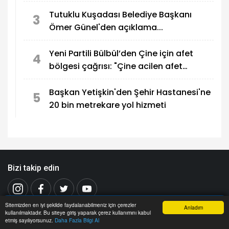
Tutuklu Kuşadası Belediye Başkanı
3
Ömer Günel'den açıklama...
Yeni Partili Bülbül’den Çine için afet
4
bölgesi çağrısı: "Çine acilen afet
bölgesi ilan edilmeli."
Başkan Yetişkin'den Şehir Hastanesi'ne
5
20 bin metrekare yol hizmeti
Bizi takip edin
Sitemizden en iyi şekilde faydalanabilmeniz için çerezler
Anladım
kullanılmaktadır. Bu siteye giriş yaparak çerez kullanımını kabul
Anasayfa
Haber Ara
İhbar Hattı
Menu
Uygulamalarımızı indirin
etmiş sayılıyorsunuz.
Daha Fazla Bilgi Al