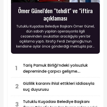
Ömer Günel'den "tehdit" ve "iftira
açıklaması
Tutuklu Kuşadası Belediye Başkanı Ömer Günel,
dün sabah yapılan operasyonla ilgili
cezaevinden avukatları aracılığıyla yeni bir
açıklama yaptı. İtirafçı Ferdi Zenginoğlu’nun
kendisine aylar önce gönderdiği mektupla para
istediğini ve "operasyon senaryosuyla" tehdit
ettiğini açıkladı. Ömer Günel’in iddiaları büyük
yankı uyandırdı.
Tariş Pamuk Birliği’ndeki yolsuzluk
1
depreminde çarpıcı gelişme….
Gizlilik kararını ihlal ettikleri iddiasıyla
2
suç duyurusu
Tutuklu Kuşadası Belediye Başkanı
3