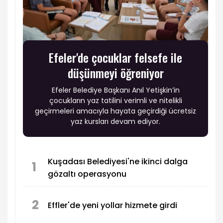
Efeler'de çocuklar felsefe ile
düşünmeyi öğreniyor
Efeler Belediye Başkanı Anıl Yetişkin’in
çocukların yaz tatilini verimli ve nitelikli
geçirmeleri amacıyla hayata geçirdiği ücretsiz
yaz kursları devam ediyor.
Kuşadası Belediyesi'ne ikinci dalga
1
gözaltı operasyonu
2
Effler'de yeni yollar hizmete girdi