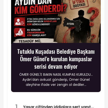
Tutuklu Kuşadası Belediye Başkanı
Ömer Günel'e kurulan kumpaslar
serisi devam ediyor
ÖMER GÜNEL'E BAKIN NASIL KUMPAS KURULDU…
Aydın'dan avkuat gönderip, Ömer Günel
aleyhine ifade ver zengin ol dediler...
1
Yaşar çiftinden iddialara sert yanıt...