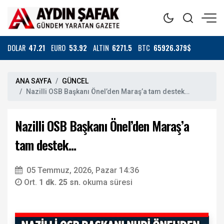
DOLAR
47.21
EURO
53.92
ALTIN
6271.5
BTC
65926.379$
ANA SAYFA
GÜNCEL
Nazilli OSB Başkanı Önel’den Maraş’a tam destek…
Nazilli OSB Başkanı Önel’den Maraş’a
tam destek…
05 Temmuz, 2026, Pazar 14:36
Ort.
1 dk. 25 sn.
okuma süresi