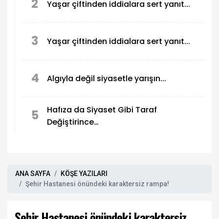
2
Yaşar çiftinden iddialara sert yanıt...
3
Yaşar çiftinden iddialara sert yanıt...
4
Algıyla değil siyasetle yarışın...
Hafıza da Siyaset Gibi Taraf
5
Değiştirince…
ANA SAYFA
KÖŞE YAZILARI
Şehir Hastanesi önündeki karaktersiz rampa!
Şehir Hastanesi önündeki karaktersiz