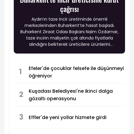
çağrısı
Aydın’ın taze incir üretiminde önemli
merkezlerinden Buharkent’te hasat başladı.
Buharkent Ziraat Odası Başkanı Naim Özdamar,
taze incirin maliyetin çok altında fiyatlarla
alındığını belirterek üreticilere ürünlerini
kurutarak değerlendirmeleri çağrısında
bulundu.
Efeler'de çocuklar felsefe ile düşünmeyi
1
öğreniyor
Kuşadası Belediyesi'ne ikinci dalga
2
gözaltı operasyonu
3
Effler'de yeni yollar hizmete girdi