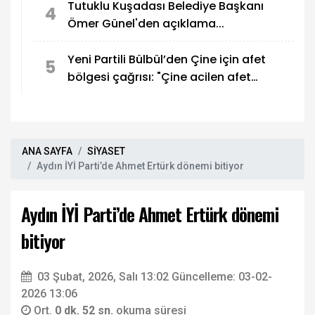
Tutuklu Kuşadası Belediye Başkanı
4
Ömer Günel'den açıklama...
Yeni Partili Bülbül’den Çine için afet
5
bölgesi çağrısı: "Çine acilen afet
bölgesi ilan edilmeli."
ANA SAYFA
SİYASET
Aydın İYİ Parti’de Ahmet Ertürk dönemi bitiyor
Aydın İYİ Parti’de Ahmet Ertürk dönemi
bitiyor
03 Şubat, 2026, Salı 13:02
Güncelleme: 03-02-
2026 13:06
Ort.
0 dk. 52 sn.
okuma süresi