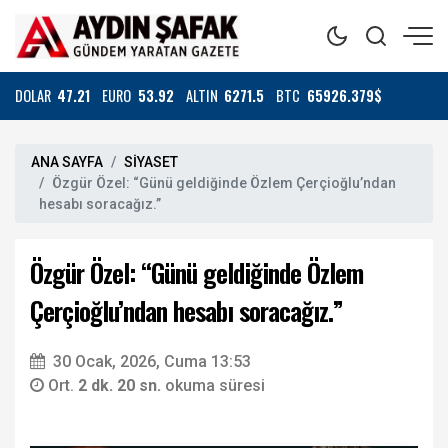
DOLAR
47.21
EURO
53.92
ALTIN
6271.5
BTC
65926.379$
ANA SAYFA
SİYASET
Özgür Özel: “Günü geldiğinde Özlem Çerçioğlu’ndan
hesabı soracağız.”
Özgür Özel: “Günü geldiğinde Özlem
Çerçioğlu’ndan hesabı soracağız.”
30 Ocak, 2026, Cuma 13:53
Ort.
2 dk. 20 sn.
okuma süresi