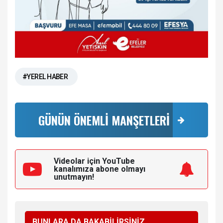
#YEREL HABER
GÜNÜN ÖNEMLİ MANŞETLERİ
Videolar için YouTube
kanalımıza
abone olmayı
unutmayın!
BUNLARA DA BAKABİLİRSİNİZ