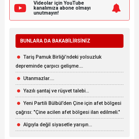
Videolar için YouTube
kanalımıza
abone olmayı
unutmayın!
BUNLARA DA BAKABİLİRSİNİZ
Tariş Pamuk Birliği’ndeki yolsuzluk
depreminde çarpıcı gelişme….
Utanmazlar....
Yazılı şantaj ve rüşvet talebi…
Yeni Partili Bülbül’den Çine için afet bölgesi
çağrısı: "Çine acilen afet bölgesi ilan edilmeli."
Algıyla değil siyasetle yarışın...