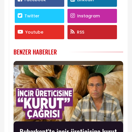
Twitter
Instagram
Youtube
RSS
BENZER HABERLER
Buharkent'te incir üreticisine kurut