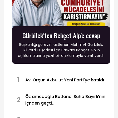
GÜrbilek'ten Behçet Alp'e cevap
Başkanlığı görevini üstlenen Mehmet Gürbilek,
İYİ Parti Kuşadası İlçe Başkanı Behçet Alp’in
açıklamalarına yazılı bir açıklamayla yanıt verdi.
1
Av. Orçun Akbulut Yeni Parti'ye katıldı
Öz amcaoğlu Butlancı Süha Bayırlı’nın
2
içnden geçti…