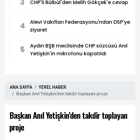
3
CHP'li Bülbül'den Melih Gökçek'e cevap
Alevi Vakıfları Federasyonu'ndan DSP'ye
4
ziyaret
Aydın BŞB meclisinde CHP sözcüsü Anıl
5
Yetişkin'in mikrofonu kapatıldı
ANA SAYFA
YEREL HABER
Başkan Anıl Yetişkin’den takdir toplayan proje
Başkan Anıl Yetişkin’den takdir toplayan
proje