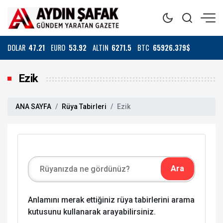
DOLAR
47.21
EURO
53.92
ALTIN
6271.5
BTC
65926.379$
Ezik
ANA SAYFA
Rüya Tabirleri
Ezik
Anlamını merak ettiğiniz rüya tabirlerini arama
kutusunu kullanarak arayabilirsiniz.