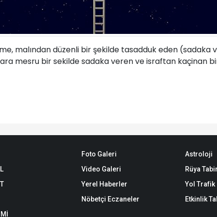
e, malından düzenli bir şekilde tasadduk eden (sadaka ve
a mesru bir sekilde sadaka veren ve israftan kaçinan bir al
Foto Galeri
Astroloji
L
Video Galeri
Rüya Tabir
ET
Yerel Haberler
Yol Trafi
Nöbetçi Eczaneler
Etkinlik T
Mİ