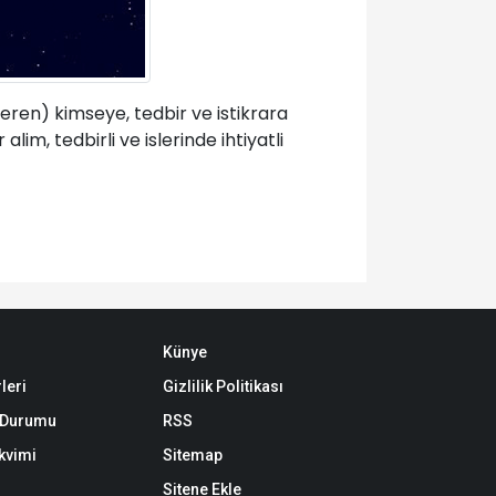
ren) kimseye, tedbir ve istikrara
im, tedbirli ve islerinde ihtiyatli
Künye
leri
Gizlilik Politikası
k Durumu
RSS
akvimi
Sitemap
Sitene Ekle