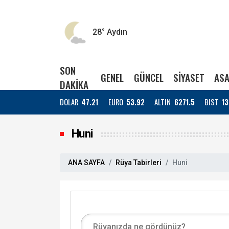
28°
Aydın
SON
GENEL
GÜNCEL
SİYASET
ASA
DAKİKA
DOLAR
47.21
EURO
53.92
ALTIN
6271.5
BIST
13
Huni
ANA SAYFA
Rüya Tabirleri
Huni