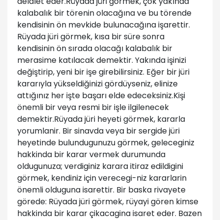
delalet eder.Rüyada jüri görmek, çok yakında
kalabalık bir törenin olacağına ve bu törende
kendisinin ön mevkide bulunacağına işarettir.
Rüyada jüri görmek, kısa bir süre sonra
kendisinin ön sırada olacağı kalabalık bir
merasime katılacak demektir. Yakında işinizi
değiştirip, yeni bir işe girebilirsiniz. Eğer bir jüri
kararıyla yükseldiğinizi gördüyseniz, elinize
attığınız her işte başarı elde edeceksiniz.Kişi
önemli bir veya resmi bir işle ilgilenecek
demektir.Rüyada jüri heyeti görmek, kararla
yorumlanir. Bir sinavda veya bir sergide jüri
heyetinde bulundugunuzu görmek, geleceginiz
hakkinda bir karar vermek durumunda
oldugunuza; verdiginiz karara itiraz edildigini
görmek, kendiniz için verecegi-niz kararlarin
önemli olduguna isarettir. Bir baska rivayete
görede: Rüyada jüri görmek, rüyayi gören kimse
hakkinda bir karar çikacagina isaret eder. Bazen