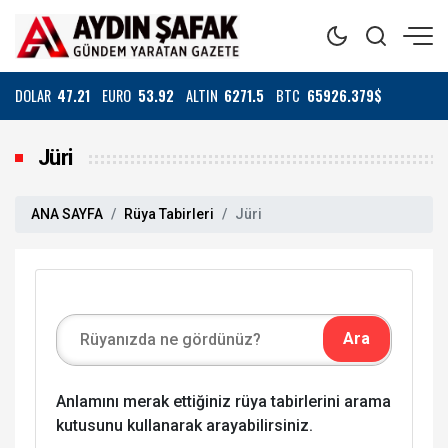
DOLAR
47.21
EURO
53.92
ALTIN
6271.5
BTC
65926.379$
Jüri
ANA SAYFA
Rüya Tabirleri
Jüri
Anlamını merak ettiğiniz rüya tabirlerini arama
kutusunu kullanarak arayabilirsiniz.