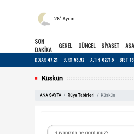
28°
Aydın
SON
GENEL
GÜNCEL
SİYASET
ASA
DAKİKA
DOLAR
47.21
EURO
53.92
ALTIN
6271.5
BIST
13
Küskün
ANA SAYFA
Rüya Tabirleri
Küskün