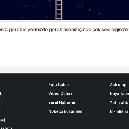
, gerek is yerinizde gerek aileniz içinde çok sevildiginize v
Foto Galeri
Astroloji
L
Video Galeri
Rüya Tabir
ET
Yerel Haberler
Yol Trafi
Nöbetçi Eczaneler
Etkinlik T
Mİ