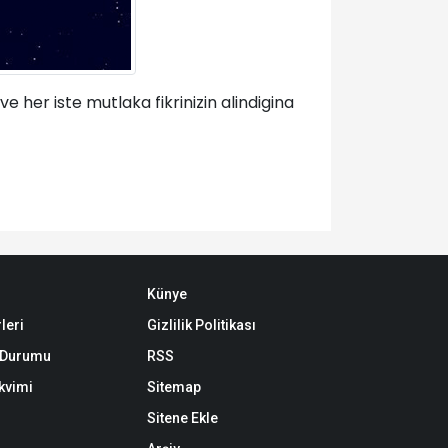
e her iste mutlaka fikrinizin alindigina
Künye
leri
Gizlilik Politikası
k Durumu
RSS
akvimi
Sitemap
Sitene Ekle