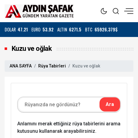
DOLAR
47.21
EURO
53.92
ALTIN
6271.5
BTC
65926.379$
Kuzu ve oğlak
ANA SAYFA
Rüya Tabirleri
Kuzu ve oğlak
Anlamını merak ettiğiniz rüya tabirlerini arama
kutusunu kullanarak arayabilirsiniz.