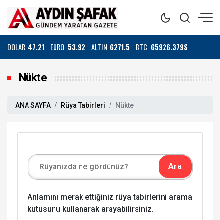
DOLAR
47.21
EURO
53.92
ALTIN
6271.5
BTC
65926.379$
Nükte
ANA SAYFA
Rüya Tabirleri
Nükte
Anlamını merak ettiğiniz rüya tabirlerini arama
kutusunu kullanarak arayabilirsiniz.