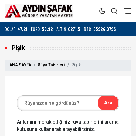
DOLAR
47.21
EURO
53.92
ALTIN
6271.5
BTC
65926.379$
Pişik
ANA SAYFA
Rüya Tabirleri
Pişik
Anlamını merak ettiğiniz rüya tabirlerini arama
kutusunu kullanarak arayabilirsiniz.