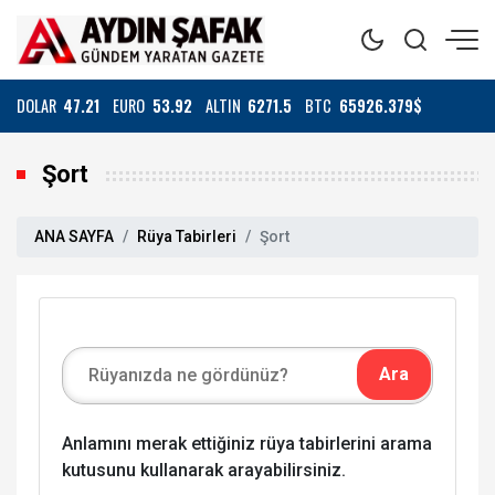
DOLAR
47.21
EURO
53.92
ALTIN
6271.5
BTC
65926.379$
Şort
ANA SAYFA
Rüya Tabirleri
Şort
Anlamını merak ettiğiniz rüya tabirlerini arama
kutusunu kullanarak arayabilirsiniz.