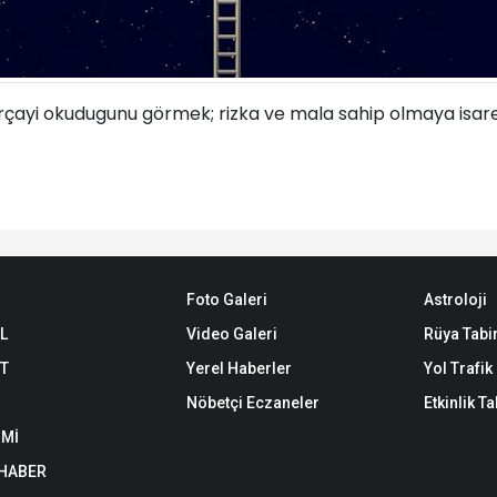
arçayi okudugunu görmek; rizka ve mala sahip olmaya isaret
Foto Galeri
Astroloji
L
Video Galeri
Rüya Tabir
ET
Yerel Haberler
Yol Trafi
Nöbetçi Eczaneler
Etkinlik T
Mİ
 HABER