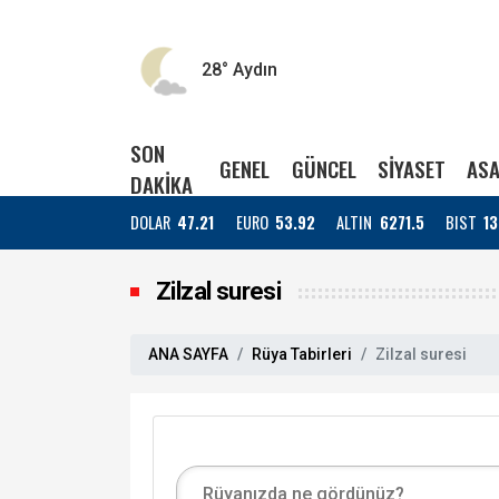
28°
Aydın
SON
GENEL
GÜNCEL
SİYASET
ASA
DAKİKA
DOLAR
47.21
EURO
53.92
ALTIN
6271.5
BIST
13
Zilzal suresi
ANA SAYFA
Rüya Tabirleri
Zilzal suresi