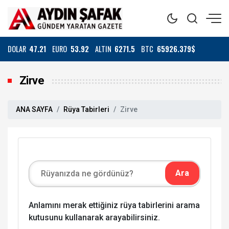
DOLAR
47.21
EURO
53.92
ALTIN
6271.5
BTC
65926.379$
Zirve
ANA SAYFA
Rüya Tabirleri
Zirve
Anlamını merak ettiğiniz rüya tabirlerini arama
kutusunu kullanarak arayabilirsiniz.