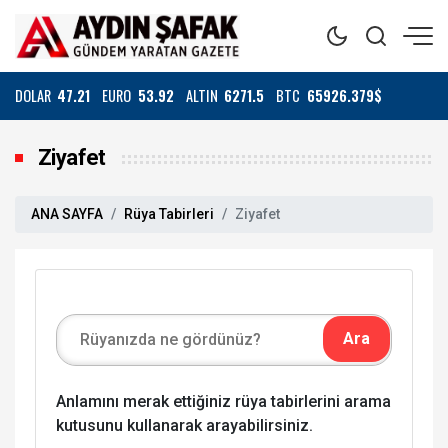
DOLAR
47.21
EURO
53.92
ALTIN
6271.5
BTC
65926.379$
Ziyafet
ANA SAYFA
Rüya Tabirleri
Ziyafet
Anlamını merak ettiğiniz rüya tabirlerini arama
kutusunu kullanarak arayabilirsiniz.