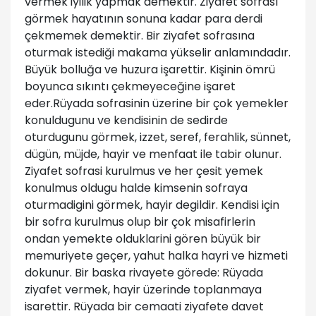
vermek iyilik yapmak demektir. Ziyafet sofrası
görmek hayatının sonuna kadar para derdi
çekmemek demektir. Bir ziyafet sofrasına
oturmak istediği makama yükselir anlamındadır.
Büyük bolluğa ve huzura işarettir. Kişinin ömrü
boyunca sıkıntı çekmeyeceğine işaret
eder.Rüyada sofrasinin üzerine bir çok yemekler
konuldugunu ve kendisinin de sedirde
oturdugunu görmek, izzet, seref, ferahlik, sünnet,
dügün, müjde, hayir ve menfaat ile tabir olunur.
Ziyafet sofrasi kurulmus ve her çesit yemek
konulmus oldugu halde kimsenin sofraya
oturmadigini görmek, hayir degildir. Kendisi için
bir sofra kurulmus olup bir çok misafirlerin
ondan yemekte olduklarini gören büyük bir
memuriyete geçer, yahut halka hayri ve hizmeti
dokunur. Bir baska rivayete görede: Rüyada
ziyafet vermek, hayir üzerinde toplanmaya
isarettir. Rüyada bir cemaati ziyafete davet