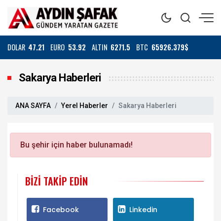
DOLAR
47.21
EURO
53.92
ALTIN
6271.5
BTC
65926.379$
Sakarya Haberleri
ANA SAYFA
Yerel Haberler
Sakarya Haberleri
Bu şehir için haber bulunamadı!
BIZI TAKIP EDIN
Facebook
Linkedin