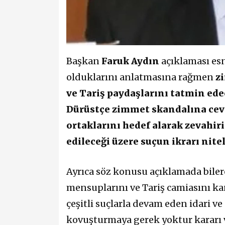
Başkan
Faruk Aydın
açıklaması esn
olduklarını anlatmasına rağmen
z
ve Tariş paydaşlarını tatmin ede
Dürüstçe zimmet skandalına cev
ortaklarını hedef alarak zevahi
edileceği üzere suçun ikrarı nite
Ayrıca söz konusu açıklamada bile
mensuplarını ve Tariş camiasını k
çeşitli suçlarla devam eden idari ve
kovuşturmaya gerek yoktur kararı v