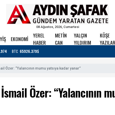
08 Ağustos, 2026, Cumartesi
YEREL
METİN
YALÇIN
KÖŞE
YİŞ
EKONOMİ
HABER
CAN
YILDIRIM
YAZILAR
.974
BTC
65926.379$
ail Özer: “Yalancının mumu yatsıya kadar yanar”
 İsmail Özer: “Yalancının 