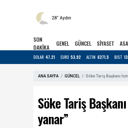
28°
Aydın
SON
GENEL
GÜNCEL
SİYASET
ASA
DAKİKA
DOLAR
47.21
EURO
53.92
ALTIN
6271.5
BIST
13
ANA SAYFA
GÜNCEL
Söke Tariş Başkanı İsm
Söke Tariş Başkanı
yanar”