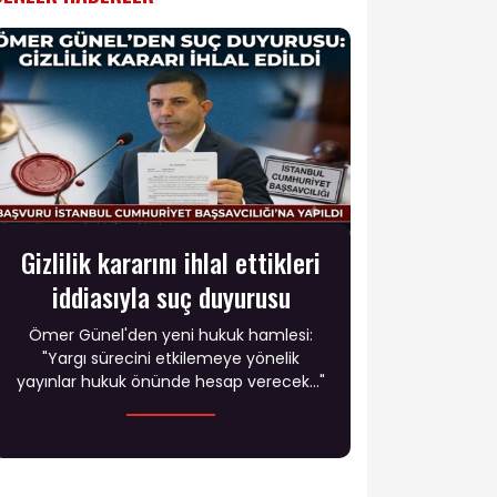
Gizlilik kararını ihlal ettikleri
iddiasıyla suç duyurusu
Ömer Günel'den yeni hukuk hamlesi:
"Yargı sürecini etkilemeye yönelik
yayınlar hukuk önünde hesap verecek..."