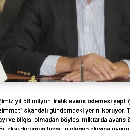
imiz yıl 58 milyon liralık avans ödemesi yaptı
“zimmet” skandalı gündemdeki yerini koruyor. 
ayı ve bilgisi olmadan böylesi miktarda avans 
ı, aksi durumun hayatın olağan akışına uygun 