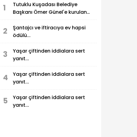
Tutuklu Kuşadası Belediye
1
Başkanı Ömer Günel'e kurulan
kumpaslar serisi devam ediyor
Şantajcı ve iftiracıya ev hapsi
2
ödülü...
Yaşar çiftinden iddialara sert
3
yanıt...
Yaşar çiftinden iddialara sert
4
yanıt...
Yaşar çiftinden iddialara sert
5
yanıt...