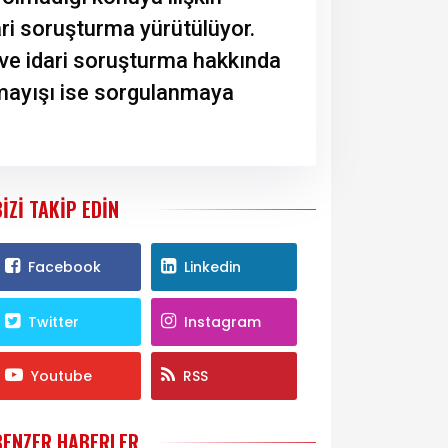
ri soruşturma yürütülüyor.
 ve idari soruşturma hakkında
mayışı ise sorgulanmaya
BIZI TAKIP EDIN
Facebook
Linkedin
Twitter
Instagram
Youtube
RSS
BENZER HABERLER