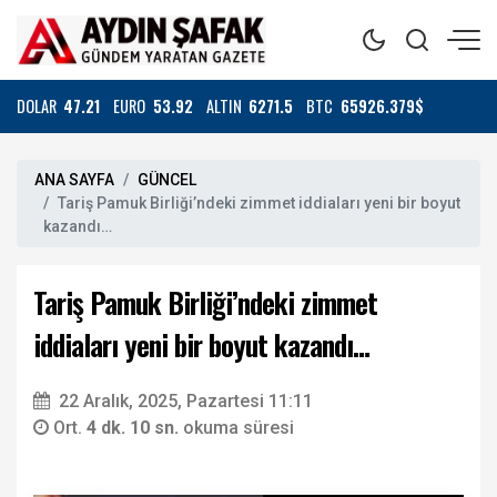
DOLAR
47.21
EURO
53.92
ALTIN
6271.5
BTC
65926.379$
ANA SAYFA
GÜNCEL
Tariş Pamuk Birliği’ndeki zimmet iddiaları yeni bir boyut
kazandı…
Tariş Pamuk Birliği’ndeki zimmet
iddiaları yeni bir boyut kazandı…
22 Aralık, 2025, Pazartesi 11:11
Ort.
4 dk. 10 sn.
okuma süresi