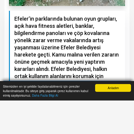
Efeler’in parklarında bulunan oyun grupları,
açık hava fitness aletleri, banklar,
bilgilendirme panoları ve çöp kovalarına
yönelik zarar verme vakalarında artış
yaşanması üzerine Efeler Belediyesi
harekete geçti. Kamu malına verilen zararın
önüne geçmek amacıyla yeni yaptırım
kararları alındı. Efeler Belediyesi, halkın
ortak kullanım alanlarını korumak için
denetimleri sıklaştıracağını ve zarar veren
Sitemizden en iyi şekilde faydalanabilmeniz için çerezler
Anladım
kişiler tespit edilerek idari para cezası
kullanılmaktadır. Bu siteye giriş yaparak çerez kullanımını kabul
Anasayfa
Haber Ara
İhbar Hattı
Menu
etmiş sayılıyorsunuz.
Daha Fazla Bilgi Al
uygulanacağı duyuruldu.