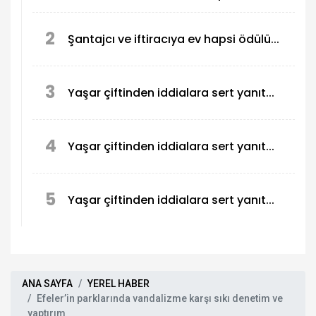
devam ediyor
2
Şantajcı ve iftiracıya ev hapsi ödülü...
3
Yaşar çiftinden iddialara sert yanıt...
4
Yaşar çiftinden iddialara sert yanıt...
5
Yaşar çiftinden iddialara sert yanıt...
ANA SAYFA
YEREL HABER
Efeler’in parklarında vandalizme karşı sıkı denetim ve
yaptırım