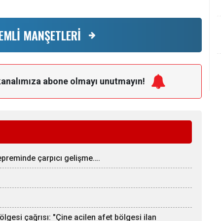
EMLİ MANŞETLERİ
kanalımıza
abone olmayı unutmayın!
depreminde çarpıcı gelişme….
bölgesi çağrısı: "Çine acilen afet bölgesi ilan