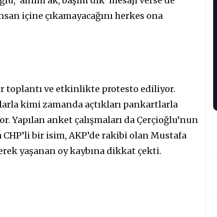
lu, ‘alnım ak, başım dik’ mesajı verse de
insan içine çıkamayacağını herkes ona
er toplantı ve etkinlikte protesto ediliyor.
arla kimi zamanda açtıkları pankartlarla
yor. Yapılan anket çalışmaları da Çerçioğlu’nun
a CHP’li bir isim, AKP’de rakibi olan Mustafa
yerek yaşanan oy kaybına dikkat çekti.