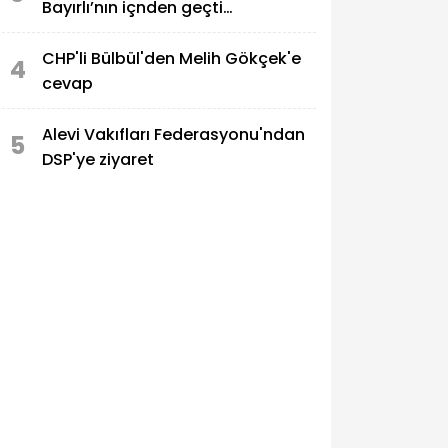
Bayırlı’nın içnden geçti…
CHP'li Bülbül'den Melih Gökçek'e
4
cevap
Alevi Vakıfları Federasyonu'ndan
5
DSP'ye ziyaret