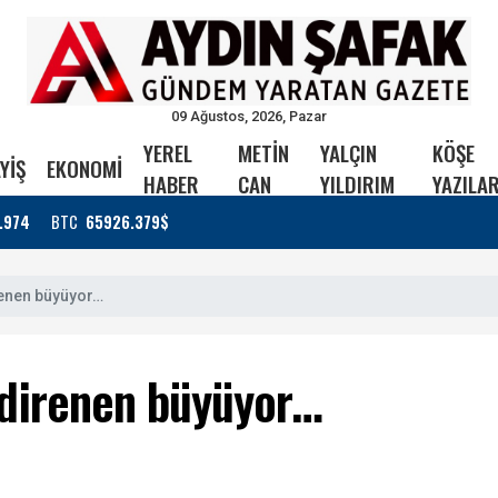
09 Ağustos, 2026, Pazar
YEREL
METİN
YALÇIN
KÖŞE
YİŞ
EKONOMİ
HABER
CAN
YILDIRIM
YAZILAR
.974
BTC
65926.379$
renen büyüyor…
, direnen büyüyor…