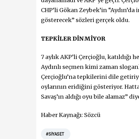
dayanamadı ve AKP’ye geçti. Çerçioğ
CHP’li Gökan Zeybek’in “Aydın’da 
gösterecek” sözleri gerçek oldu.
TEPKİLER DİNMİYOR
7 aylık AKP’li Çerçioğlu, katıldığı h
Aydınlı seçmen kimi zaman sloganl
Çerçioğlu’na tepkilerini dile getiri
oylarının eridiğini gösteriyor. Hatt
Savaş’ın aldığı oyu bile alamaz” di
Haber Kaynağı: Sözcü
#SİYASET