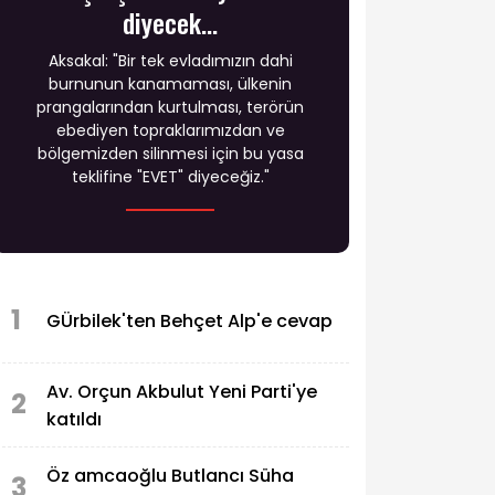
diyecek...
Aksakal: "Bir tek evladımızın dahi
burnunun kanamaması, ülkenin
prangalarından kurtulması, terörün
ebediyen topraklarımızdan ve
bölgemizden silinmesi için bu yasa
teklifine "EVET" diyeceğiz."
1
GÜrbilek'ten Behçet Alp'e cevap
Av. Orçun Akbulut Yeni Parti'ye
2
katıldı
Öz amcaoğlu Butlancı Süha
3