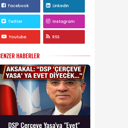
Facebook
Linkedin
Twitter
Instagram
Youtube
RSS
BENZER HABERLER
DSP Çerçeve Yasa'ya "Evet"