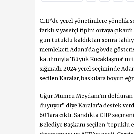
CHP’de yerel yönetimlere yönelik s
farklı siyasetçi tipini ortaya çıkar
gün tutuklu kaldıktan sonra tahliy
memleketi Adana’da gövde gösterisi
katılımıyla ‘Büyük Kucaklaşma’ mit
sığmadı. 2024 yerel seçiminde Ada
seçilen Karalar, baskılara boyun eğ
Uğur Mumcu Meydanı’nı dolduran o
duyuyor” diye Karalar’a destek verd
60’lara çıktı. Sandıkta CHP seçmen
Belediye Başkanı seçilen ‘topuklu ef