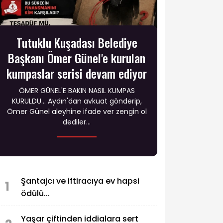
Tutuklu Kuşadası Belediye
Başkanı Ömer Günel'e kurulan
kumpaslar serisi devam ediyor
ÖMER GÜNEL'E BAKIN NASIL KUMPAS
KURULDU… Aydın'dan avkuat gönderip,
Ömer Günel aleyhine ifade ver zengin ol
dediler...
Şantajcı ve iftiracıya ev hapsi
1
ödülü...
Yaşar çiftinden iddialara sert