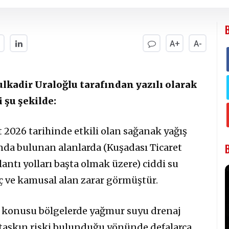
A+
A-
lkadir Uraloğlu tarafından yazılı olarak
 şu şekilde:
t 2026 tarihinde etkili olan sağanak yağış
nda bulunan alanlarda (Kuşadası Ticaret
antı yolları başta olmak üzere) ciddi su
aç ve kamusal alan zarar görmüştür.
öz konusu bölgelerde yağmur suyu drenaj
e taşkın riski bulunduğu yönünde defalarca