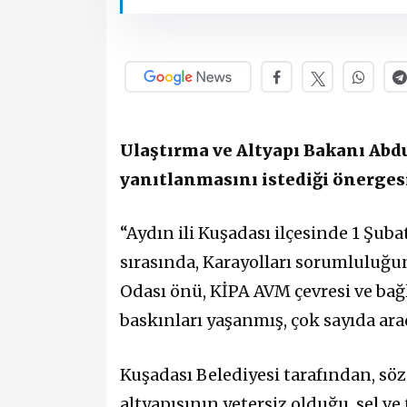
Ulaştırma ve Altyapı Bakanı Abdu
yanıtlanmasını istediği önergesi
“Aydın ili Kuşadası ilçesinde 1 Şuba
sırasında, Karayolları sorumluluğu
Odası önü, KİPA AVM çevresi ve bağl
baskınları yaşanmış, çok sayıda ar
Kuşadası Belediyesi tarafından, s
altyapısının yetersiz olduğu, sel v