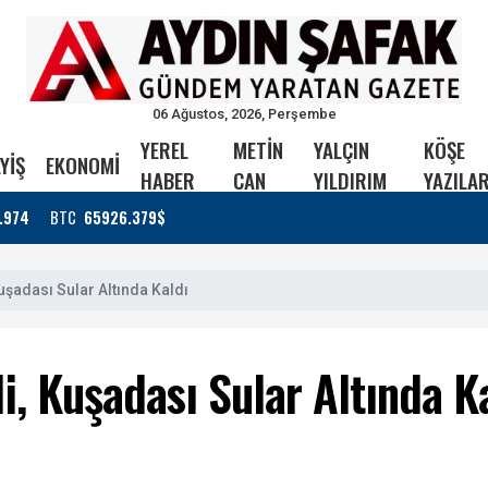
06 Ağustos, 2026, Perşembe
YEREL
METİN
YALÇIN
KÖŞE
YİŞ
EKONOMİ
HABER
CAN
YILDIRIM
YAZILAR
.974
BTC
65926.379$
uşadası Sular Altında Kaldı
i, Kuşadası Sular Altında K