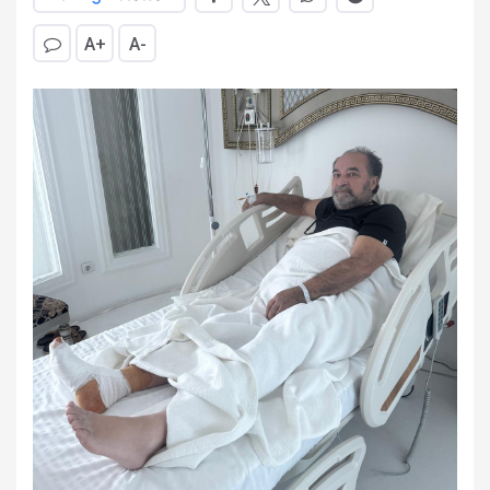
A+
A-