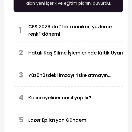
alan yeni içerik ve eğitim planını duyurdu.
CES 2026’da “tek manikür, yüzlerce
1
renk” dönemi
2
Hatalı Kaş Silme İşlemlerinde Kritik Uyarı
3
Yüzünüzdeki imzayı riske atmayın…
4
Kalıcı eyeliner nasıl yapılır?
5
Lazer Epilasyon Gündemi