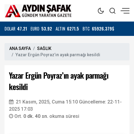
DOLAR
47.21
EURO
53.92
ALTIN
6271.5
BTC
65926.379$
ANA SAYFA
SAĞLIK
Yazar Ergün Poyraz’ın ayak parmağı kesildi
Yazar Ergün Poyraz’ın ayak parmağı
kesildi
21 Kasım, 2025, Cuma 15:10
Güncelleme: 22-11-
2025 17:03
Ort.
0 dk. 40 sn.
okuma süresi