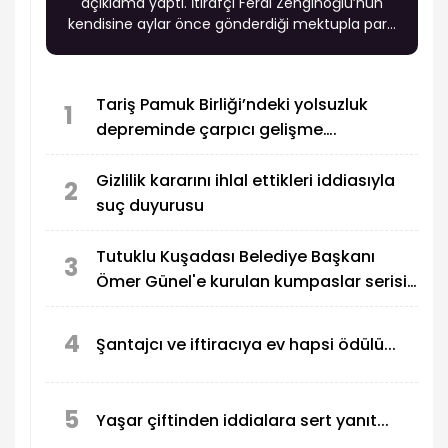
açıklama yaptı. İtirafçı Ferdi Zenginoğlu’nun
kendisine aylar önce gönderdiği mektupla para
istediğini ve "operasyon senaryosuyla" tehdit
ettiğini açıkladı. Ömer Günel’in iddiaları büyük
yankı uyandırdı.
Tariş Pamuk Birliği’ndeki yolsuzluk
1
depreminde çarpıcı gelişme….
Gizlilik kararını ihlal ettikleri iddiasıyla
2
suç duyurusu
Tutuklu Kuşadası Belediye Başkanı
3
Ömer Günel'e kurulan kumpaslar serisi
devam ediyor
4
Şantajcı ve iftiracıya ev hapsi ödülü...
5
Yaşar çiftinden iddialara sert yanıt...