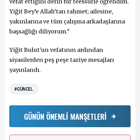
vefat ettiğini derin bir teessürle öğrendim.
Yiğit Bey’e Allah’tan rahmet; ailesine,
yakınlarına ve tüm çalışma arkadaşlarına
başsağlığı diliyorum."
Yiğit Bulut'un vefatının ardından
siyasilerden peş peşe taziye mesajları
yayınlandı.
#GÜNCEL
GÜNÜN ÖNEMLİ MANŞETLERİ