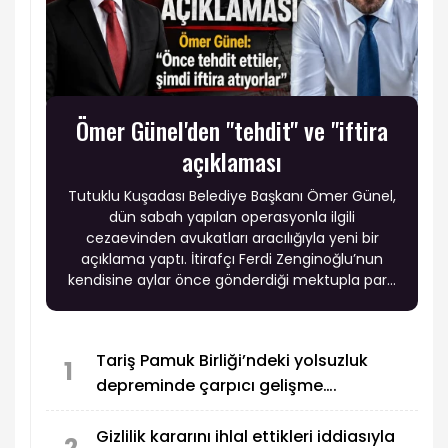
Ömer Günel'den "tehdit" ve "iftira
açıklaması
Tutuklu Kuşadası Belediye Başkanı Ömer Günel,
dün sabah yapılan operasyonla ilgili
cezaevinden avukatları aracılığıyla yeni bir
açıklama yaptı. İtirafçı Ferdi Zenginoğlu’nun
kendisine aylar önce gönderdiği mektupla para
istediğini ve "operasyon senaryosuyla" tehdit
ettiğini açıkladı. Ömer Günel’in iddiaları büyük
yankı uyandırdı.
Tariş Pamuk Birliği’ndeki yolsuzluk
1
depreminde çarpıcı gelişme….
Gizlilik kararını ihlal ettikleri iddiasıyla
2