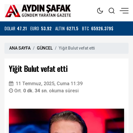
DOLAR
47.21
EURO
53.92
ALTIN
6271.5
BTC
65926.379$
ANA SAYFA
GÜNCEL
Yiğit Bulut vefat etti
Yiğit Bulut vefat etti
11 Temmuz, 2025, Cuma 11:39
Ort.
0 dk. 34 sn.
okuma süresi