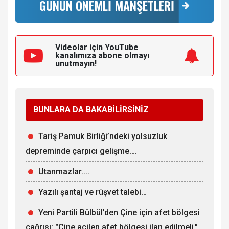
GÜNÜN ÖNEMLİ MANŞETLERİ
Videolar için YouTube
kanalımıza
abone olmayı
unutmayın!
BUNLARA DA BAKABİLİRSİNİZ
Tariş Pamuk Birliği’ndeki yolsuzluk
depreminde çarpıcı gelişme….
Utanmazlar....
Yazılı şantaj ve rüşvet talebi…
Yeni Partili Bülbül’den Çine için afet bölgesi
çağrısı: "Çine acilen afet bölgesi ilan edilmeli."