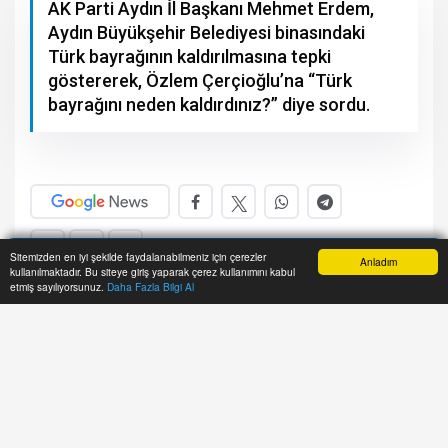
AK Parti Aydın İl Başkanı Mehmet Erdem,
Aydın Büyükşehir Belediyesi binasındaki
Türk bayrağının kaldırılmasına tepki
göstererek, Özlem Çerçioğlu’na “Türk
bayrağını neden kaldırdınız?” diye sordu.
A+
A-
Sitemizden en iyi şekilde faydalanabilmeniz için çerezler
Anladım
kullanılmaktadır. Bu siteye giriş yaparak çerez kullanımını kabul
Anasayfa
Haber Ara
İhbar Hattı
Menu
etmiş sayılıyorsunuz.
Daha Fazla Bilgi Al
Cumhurbaşkanı Erdoğan'ın, AK Parti 32.
İstişare ve Değerlendirme Toplantısı'nın
açılış konuşmasında yaptığı Terörsüz
Türkiye süreciyle ilgili yapmış olduğu
konuşmasında "Bayraklarla evlerimizi