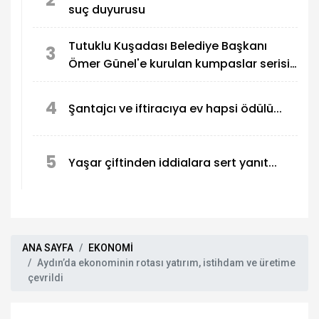
suç duyurusu
Tutuklu Kuşadası Belediye Başkanı
3
Ömer Günel'e kurulan kumpaslar serisi
devam ediyor
4
Şantajcı ve iftiracıya ev hapsi ödülü...
5
Yaşar çiftinden iddialara sert yanıt...
ANA SAYFA
EKONOMİ
Aydın’da ekonominin rotası yatırım, istihdam ve üretime
çevrildi