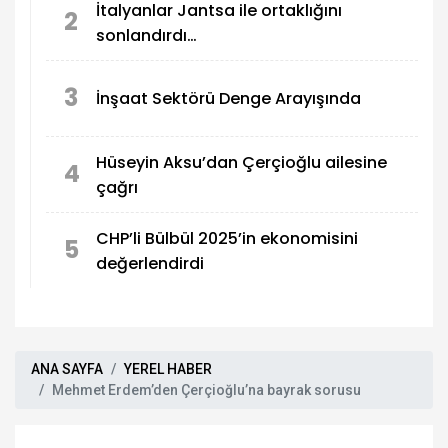
İtalyanlar Jantsa ile ortaklığını
2
sonlandırdı…
3
İnşaat Sektörü Denge Arayışında
Hüseyin Aksu’dan Çerçioğlu ailesine
4
çağrı
CHP’li Bülbül 2025’in ekonomisini
5
değerlendirdi
ANA SAYFA
YEREL HABER
Mehmet Erdem’den Çerçioğlu’na bayrak sorusu