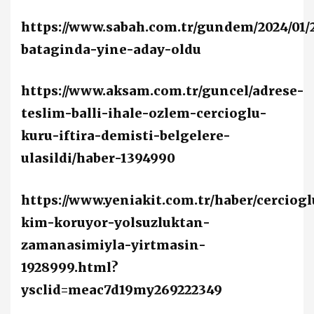
https://www.sabah.com.tr/gundem/2024/01/2
bataginda-yine-aday-oldu
https://www.aksam.com.tr/guncel/adrese-
teslim-balli-ihale-ozlem-cercioglu-
kuru-iftira-demisti-belgelere-
ulasildi/haber-1394990
https://www.yeniakit.com.tr/haber/cerciog
kim-koruyor-yolsuzluktan-
zamanasimiyla-yirtmasin-
1928999.html?
ysclid=meac7d19my269222349