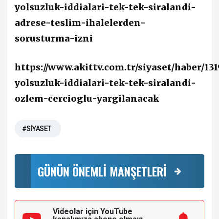
yolsuzluk-iddialari-tek-tek-siralandi-
adrese-teslim-ihalelerden-
sorusturma-izni
https://www.akittv.com.tr/siyaset/haber/13
yolsuzluk-iddialari-tek-tek-siralandi-
ozlem-cercioglu-yargilanacak
#SİYASET
GÜNÜN ÖNEMLİ MANŞETLERİ
Videolar için YouTube