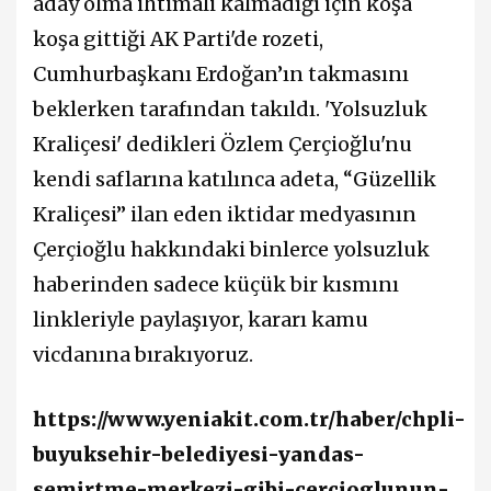
aday olma ihtimali kalmadığı için koşa
koşa gittiği AK Parti'de rozeti,
Cumhurbaşkanı Erdoğan’ın takmasını
beklerken tarafından takıldı. 'Yolsuzluk
Kraliçesi' dedikleri Özlem Çerçioğlu'nu
kendi saflarına katılınca adeta, “Güzellik
Kraliçesi” ilan eden iktidar medyasının
Çerçioğlu hakkındaki binlerce yolsuzluk
haberinden sadece küçük bir kısmını
linkleriyle paylaşıyor, kararı kamu
vicdanına bırakıyoruz.
https://www.yeniakit.com.tr/haber/chpli-
buyuksehir-belediyesi-yandas-
semirtme-merkezi-gibi-cercioglunun-