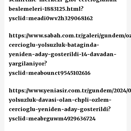
beslemeleri-1883125.html?
ysclid=meadi0wv2h329068162
https://www.sabah.com.tr/galeri/gundem/o
cercioglu-yolsuzluk-bataginda-
yeniden-aday-gosterildi-14-davadan-
yargilaniyor?
ysclid=meabounct9545102616
https://www.yeniasir.com.tr/gundem/2024/0
yolsuzluk-davasi-olan-chpli-ozlem-
cercioglu-yeniden-aday-gosterildi?
ysclid=meabrguwm4929636724