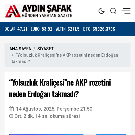
DOLAR
47.21
EURO
53.92
ALTIN
6271.5
BTC
65926.379$
ANA SAYFA
SİYASET
“Yolsuzluk Kraliçesi”ne AKP rozetini neden Erdoğan
takmadı?
“Yolsuzluk Kraliçesi”ne AKP rozetini
neden Erdoğan takmadı?
14 Ağustos, 2025, Perşembe 21:50
Ort.
2 dk. 14 sn.
okuma süresi