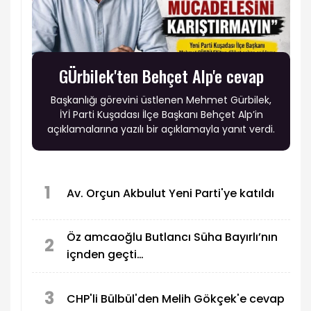
GÜrbilek'ten Behçet Alp'e cevap
Başkanlığı görevini üstlenen Mehmet Gürbilek,
İYİ Parti Kuşadası İlçe Başkanı Behçet Alp’in
açıklamalarına yazılı bir açıklamayla yanıt verdi.
1
Av. Orçun Akbulut Yeni Parti'ye katıldı
Öz amcaoğlu Butlancı Süha Bayırlı’nın
2
içnden geçti…
3
CHP'li Bülbül'den Melih Gökçek'e cevap