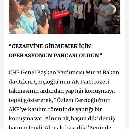
“CEZAEVİNE GİRMEMEK İÇİN
OPERASYONUN PARÇASI OLDUN”
CHP Genel Başkan Yardımcısı Murat Bakan
da Özlem Çerçioğlu’nun AK Parti rozeti
takmasının ardından yaptığı konuşmaya
tepki göstererek, “Özlem Çerçioğlu'nun
AKP'ye katılım töreninde yaptığı bir
konuşma var. ‘Alnım ak, başım dik’ demiş
hanımefendi. Alnı ak, başı dik! ‘Benimle