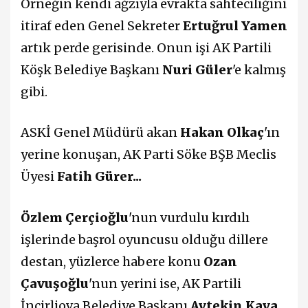
Örneğin kendi ağzıyla evrakta sahteciliğini
itiraf eden Genel Sekreter
Ertuğrul Yamen
artık perde gerisinde. Onun işi AK Partili
Köşk Belediye Başkanı
Nuri Güler
'e kalmış
gibi.
ASKİ Genel Müdürü akan
Hakan Olkaç
'ın
yerine konuşan, AK Parti Söke BŞB Meclis
Üyesi
Fatih Gürer...
Özlem Çerçioğlu
'nun vurdulu kırdılı
işlerinde başrol oyuncusu olduğu dillere
destan, yüzlerce habere konu
Ozan
Çavuşoğlu
'nun yerini ise, AK Partili
İncirliova Belediye Başkanı
Aytekin Kaya