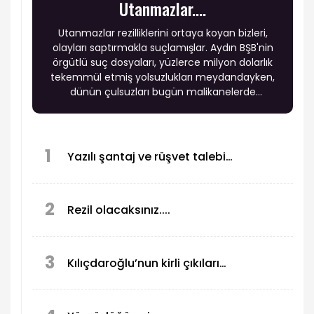
Utanmazlar....
Utanmazlar rezilliklerini ortaya koyan bizleri,
olayları saptırmakla suçlamışlar. Aydın BŞB'nin
örgütlü suç dosyaları, yüzlerce milyon dolarlık
tekemmül etmiş yolsuzlukları meydandayken,
dünün çulsuzları bugün malikanelerde
yaşarken, evrakta sahtecilikleri ortaya çıkmış ve
halkı dolandırdıkları açık iken, Çerçioğlu ve
çevresi bunların hesabını ve cevabını
veremezken, kime ahlak satıyorsunuz?
1
Yazılı şantaj ve rüşvet talebi…
2
Rezil olacaksınız....
3
Kılıçdaroğlu’nun kirli çıkıları…