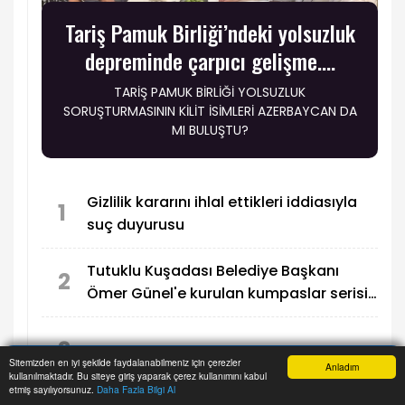
Tariş Pamuk Birliği’ndeki yolsuzluk
depreminde çarpıcı gelişme….
TARİŞ PAMUK BİRLİĞİ YOLSUZLUK
SORUŞTURMASININ KİLİT İSİMLERİ AZERBAYCAN DA
MI BULUŞTU?
Gizlilik kararını ihlal ettikleri iddiasıyla
1
suç duyurusu
Tutuklu Kuşadası Belediye Başkanı
2
Ömer Günel'e kurulan kumpaslar serisi
devam ediyor
3
Şantajcı ve iftiracıya ev hapsi ödülü...
Sitemizden en iyi şekilde faydalanabilmeniz için çerezler
Anladım
kullanılmaktadır. Bu siteye giriş yaparak çerez kullanımını kabul
Anasayfa
Haber Ara
İhbar Hattı
Menu
etmiş sayılıyorsunuz.
Daha Fazla Bilgi Al