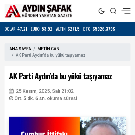
DOLAR
47.21
EURO
53.92
ALTIN
6271.5
BTC
65926.379$
ANA SAYFA
METİN CAN
AK Parti Aydın’da bu yükü taşıyamaz
AK Parti Aydın’da bu yükü taşıyamaz
25 Kasım, 2025, Salı 21:02
Ort.
5 dk. 6 sn.
okuma süresi