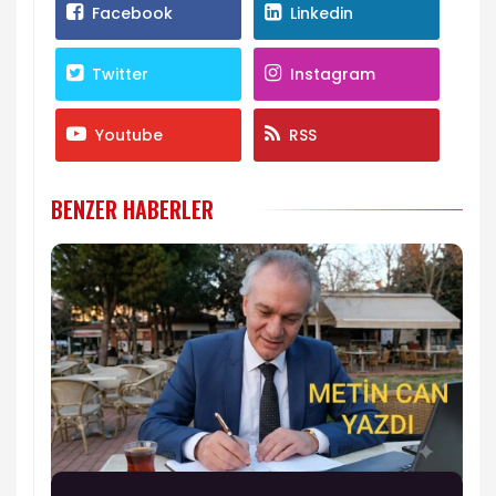
Facebook
Linkedin
Twitter
Instagram
Youtube
RSS
BENZER HABERLER