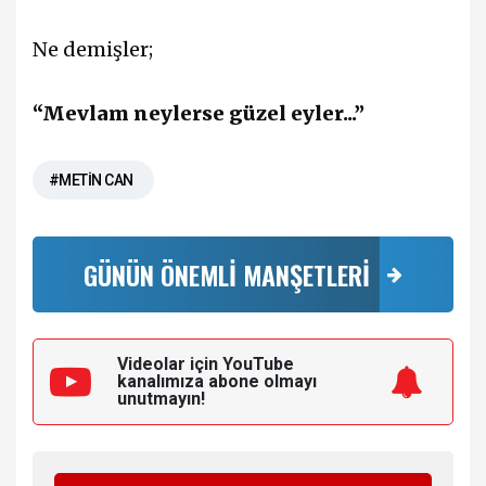
Ne demişler;
“Mevlam neylerse güzel eyler...”
#METİN CAN
GÜNÜN ÖNEMLİ MANŞETLERİ
Videolar için YouTube
kanalımıza
abone olmayı
unutmayın!