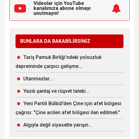
Videolar için YouTube
kanalımıza
abone olmayı
unutmayın!
BUNLARA DA BAKABİLİRSİNİZ
Tariş Pamuk Birliği’ndeki yolsuzluk
depreminde çarpıcı gelişme….
Utanmazlar....
Yazılı şantaj ve rüşvet talebi…
Yeni Partili Bülbül’den Çine için afet bölgesi
çağrısı: "Çine acilen afet bölgesi ilan edilmeli."
Algıyla değil siyasetle yarışın...