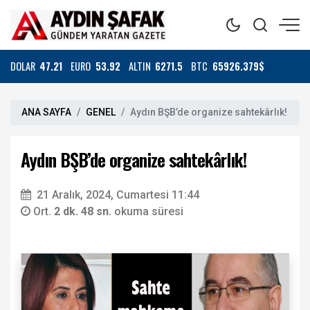
DOLAR
47.21
EURO
53.92
ALTIN
6271.5
BTC
65926.379$
ANA SAYFA
GENEL
Aydın BŞB’de organize sahtekârlık!
Aydın BŞB’de organize sahtekârlık!
21 Aralık, 2024, Cumartesi 11:44
Ort.
2 dk. 48 sn.
okuma süresi