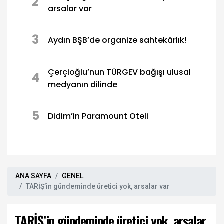
2
arsalar var
3
Aydın BŞB’de organize sahtekârlık!
Çerçioğlu’nun TÜRGEV bağışı ulusal
4
medyanın dilinde
5
Didim’in Paramount Oteli
ANA SAYFA
GENEL
TARİŞ’in gündeminde üretici yok, arsalar var
TARİŞ’in gündeminde üretici yok, arsalar