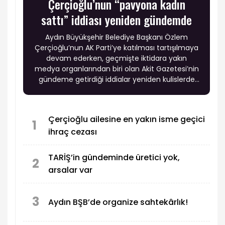
Çerçioğlu’nun “pavyona kadın
sattı” iddiası yeniden gündemde
Aydın Büyükşehir Belediye Başkanı Özlem
Çerçioğlu’nun AK Parti’ye katılması tartışılmaya
devam ederken, geçmişte iktidara yakın
medya organlarından biri olan Akit Gazetesi’nin
gündeme getirdiği iddialar yeniden kulislerde
konuşulmaya başlandı.
Çerçioğlu ailesine en yakın isme geçici
1
ihraç cezası
TARİŞ’in gündeminde üretici yok,
2
arsalar var
3
Aydın BŞB’de organize sahtekârlık!