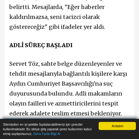
belirtti. Mesajlarda, "Eğer haberler
kaldırılmazsa, seni tacizci olarak
göstereceğiz" gibi ifadeler yer aldı.
ADLİ SÜREÇ BAŞLADI
Servet Töz, sahte belge düzenleyenler ve
tehdit mesajlarıyla bağlantılı kişilere karşı
Aydın Cumhuriyet Başsavcılığı'na suç
duyurusunda bulundu. Adli makamların
olayın failleri ve azmettiricilerini tespit
ederek adalete teslim etmesi bekleniyor.
Sitemizden en iyi şekilde faydalanabilmeniz için çerezler
Anladım
kullanılmaktadır. Bu siteye giriş yaparak çerez kullanımını kabul
“BASIN ÖZGÜRLÜĞÜNE TEHDİT”
Anasayfa
Haber Ara
İhbar Hattı
Menu
etmiş sayılıyorsunuz.
Daha Fazla Bilgi Al