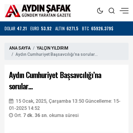
DOLAR
47.21
EURO
53.92
ALTIN
6271.5
BTC
65926.379$
ANA SAYFA
YALÇIN YILDIRIM
Aydın Cumhuriyet Başsavcılığı’na sorular…
Aydın Cumhuriyet Başsavcılığı’na
sorular…
15 Ocak, 2025, Çarşamba 13:50
Güncelleme: 15-
01-2025 14:52
Ort.
7 dk. 36 sn.
okuma süresi