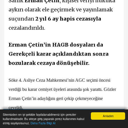
Sanık
Erman Çetin
, kişisel veriyi hukuka
aykırı olarak ele geçirmek ve yayınlamak
suçundan
2 yıl 6 ay hapis cezasıyla
cezalandırıldı.
Erman Çetin’in HAGB dosyaları da
Gerekçeli karar açıklandıktan sonra
bozularak cezaya dönüşebilir.
Söke 4. Asliye Ceza Mahkemesi’nin AGC seçimi öncesi
verdiği bu karar cemiyet üyeleri arasında şok yarattı. Gözler
Erman Çetin’in adaylığını geri çekip çekmeyeceğine
çevrildi.
Sitemizden en iyi şekilde faydalanabilmeniz için çerezler
Anladım
kullanılmaktadır. Bu siteye giriş yaparak çerez kullanımını kabul
Anasayfa
Haber Ara
İhbar Hattı
Menu
etmiş sayılıyorsunuz.
Daha Fazla Bilgi Al