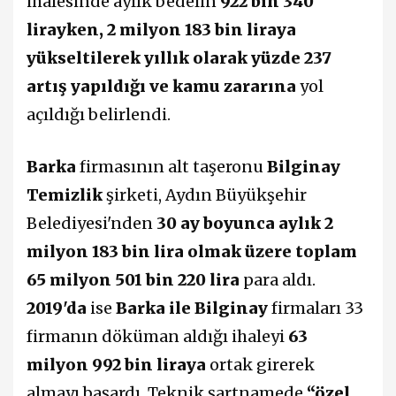
ihalesinde aylık bedelin
922 bin 340
lirayken, 2 milyon 183 bin liraya
yükseltilerek yıllık olarak yüzde 237
artış yapıldığı ve kamu zararına
yol
açıldığı belirlendi.
Barka
firmasının alt taşeronu
Bilginay
Temizlik
şirketi, Aydın Büyükşehir
Belediyesi'nden
30 ay boyunca aylık 2
milyon 183 bin lira olmak üzere toplam
65 milyon 501 bin 220 lira
para aldı.
2019'da
ise
Barka ile Bilginay
firmaları 33
firmanın döküman aldığı ihaleyi
63
milyon 992 bin liraya
ortak girerek
almayı başardı. Teknik şartnamede
“özel