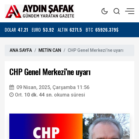
DOLAR
47.21
EURO
53.92
ALTIN
6271.5
BTC
65926.379$
ANA SAYFA
METİN CAN
CHP Genel Merkezi’ne uyarı
CHP Genel Merkezi’ne uyarı
09 Nisan, 2025, Çarşamba 11:56
Ort.
10 dk. 44 sn.
okuma süresi