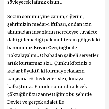
söyleyecek lafınız olsun...
Sözün sonunu yine canım, ciğerim,
şehrimizin medar-ı iftiharı, ondan izin
alınmadan insanların neredeyse tuvalete
dahi gidemediği pek muhterem gölgedeki
baronumuz
Ercan Çerçioğlu
ile
noktalayalım... O babadan şaibeli servetler
artık kurtarmaz sizi... Çünkü kibriniz o
kadar büyüktü ki kurmay zekaların
karşısına çöl bedevileriyle çıkmaya
kalkıştınız... Eninde sonunda ailecek
çöktüğünüzü zannettiğiniz bu şehirde
Devlet ve gerçek adalet ile