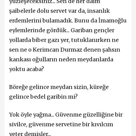
yüzleşeceksiniz... Sen de her daim
şaibelerle dolu servet var da, insanlık
erdemlerini bulamadık. Bunu da İmamoğlu
eylemlerinde gördük... Gariban gençler
yollarda biber gazı yer, tutuklanırken ne
sen ne o Kerimcan Durmaz denen şahsın
kankası oğulların neden meydanlarda
yoktu acaba?
Böreğe gelince meydan sizin, küreğe
gelince bedel garibin mi?
Yok öyle yağma... Güvenme güzelliğine bir
sivilce, güvenme servetine bir kıvılcım
yeter demişler...