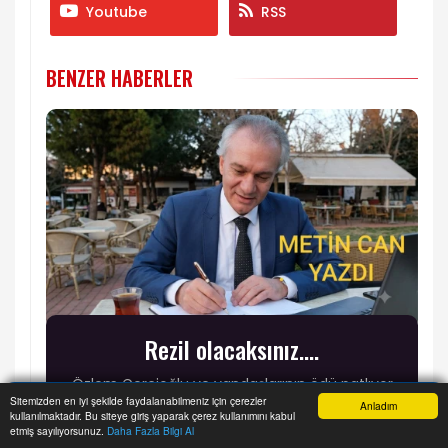
Youtube
RSS
BENZER HABERLER
Rezil olacaksınız....
Özlem Çerçioğlu ve yandaşlarının ödü patlıyor
Sitemizden en iyi şekilde faydalanabilmeniz için çerezler
bu günlerde.
Anladım
kullanılmaktadır. Bu siteye giriş yaparak çerez kullanımını kabul
Anasayfa
Haber Ara
İhbar Hattı
Menu
etmiş sayılıyorsunuz.
Daha Fazla Bilgi Al