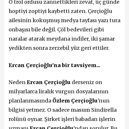
O trol ordusu zannettikleri zevat, üç günde
hoptiyi zoptiyi kaybetti zaten. Çerçioğlu
ailesinin kokuşmuş medya tayfası yazı tura
onbaşısı bile değil. Çöl bedevileri gibi
naralar atarak meydana indiler, iki şamar
yedikten sonra zerzebil yüz geri ettiler.
Ercan Çerçioğlu'na bir tavsiyem...
Neden
Ercan Çerçioğlu
derseniz on
milyarlarca liralık vurgun dosyalarının
planlanmasında
Özlem Çerçioğlu
'nun
bilgisi yetmez. O sadece masum Sindirella
rolünü oynar. Şirket işleri babadan işlerin
uzmanı
Ercan Çerçioğlu
'ndan sorulur. Bu