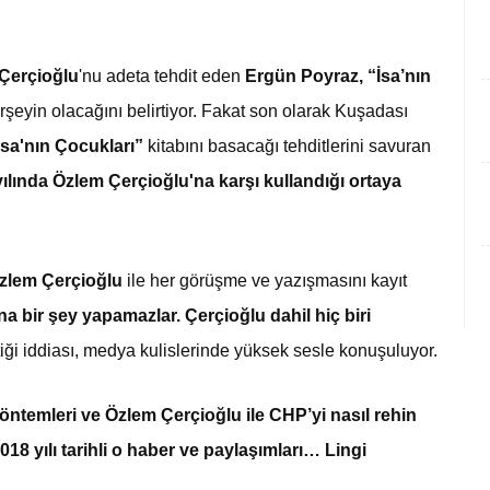
Çerçioğlu
'nu adeta tehdit eden
Ergün Poyraz,
“İsa’nın
erşeyin olacağını belirtiyor. Fakat son olarak Kuşadası
İsa'nın Çocukları”
kitabını basacağı tehditlerini savuran
ılında Özlem Çerçioğlu'na karşı kullandığı ortaya
zlem Çerçioğlu
ile her görüşme ve yazışmasını kayıt
a bir şey yapamazlar. Çerçioğlu dahil hiç biri
tiği iddiası, medya kulislerinde yüksek sesle konuşuluyor.
yöntemleri ve Özlem Çerçioğlu ile CHP’yi nasıl rehin
2018 yılı tarihli o haber ve paylaşımları… Lingi