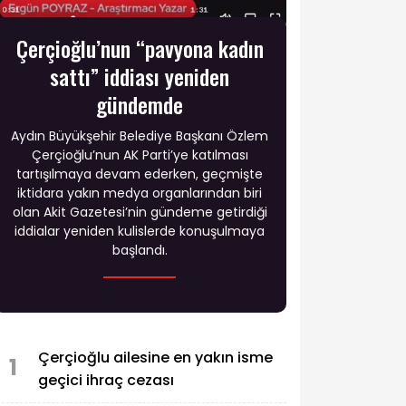
Çerçioğlu’nun “pavyona kadın
sattı” iddiası yeniden
gündemde
Aydın Büyükşehir Belediye Başkanı Özlem
Çerçioğlu’nun AK Parti’ye katılması
tartışılmaya devam ederken, geçmişte
iktidara yakın medya organlarından biri
olan Akit Gazetesi’nin gündeme getirdiği
iddialar yeniden kulislerde konuşulmaya
başlandı.
Çerçioğlu ailesine en yakın isme
1
geçici ihraç cezası