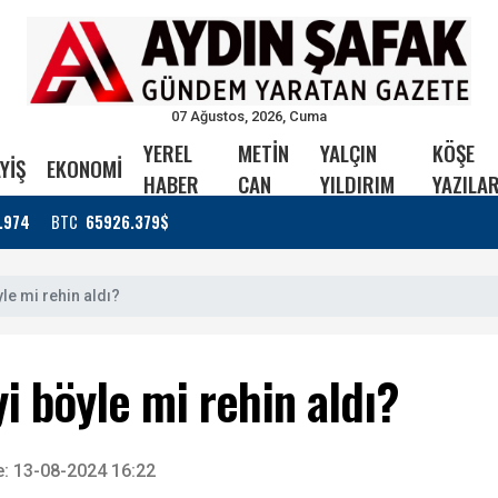
07 Ağustos, 2026, Cuma
YEREL
METİN
YALÇIN
KÖŞE
YİŞ
EKONOMİ
HABER
CAN
YILDIRIM
YAZILAR
.974
BTC
65926.379$
le mi rehin aldı?
i böyle mi rehin aldı?
: 13-08-2024 16:22