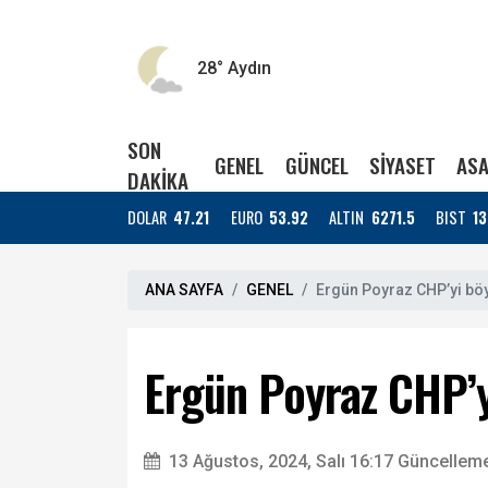
28°
Aydın
SON
GENEL
GÜNCEL
SİYASET
ASA
DAKİKA
DOLAR
47.21
EURO
53.92
ALTIN
6271.5
BIST
13
ANA SAYFA
GENEL
Ergün Poyraz CHP’yi böy
Ergün Poyraz CHP’y
13 Ağustos, 2024, Salı 16:17
Güncelleme