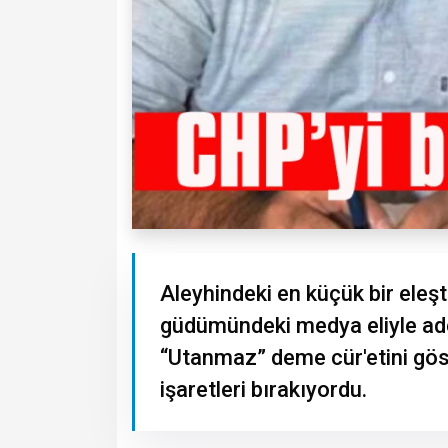
Aleyhindeki en küçük bir eleş
güdümündeki medya eliyle ade
“Utanmaz” deme cür'etini gös
işaretleri bırakıyordu.