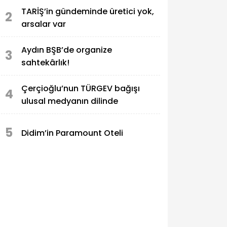
TARİŞ’in gündeminde üretici yok,
2
arsalar var
Aydın BŞB’de organize
3
sahtekârlık!
Çerçioğlu’nun TÜRGEV bağışı
4
ulusal medyanın dilinde
5
Didim’in Paramount Oteli