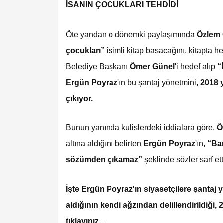
İSANIN ÇOCUKLARI TEHDİDİ
Öte yandan o dönemki paylaşımında
Özlem 
çocukları”
isimli kitap basacağını, kitapta h
Belediye Başkanı
Ömer Günel
'i hedef alıp
“
Ergün Poyraz
'ın bu şantaj yönetmini,
2018 y
çıkıyor.
Bunun yanında kulislerdeki iddialara göre,
Ö
altına aldığını belirten
Ergün Poyraz
'ın,
“Ban
sözümden çıkamaz”
şeklinde sözler sarf et
İşte Ergün Poyraz'ın siyasetçilere şantaj 
aldığının kendi ağzından delillendirildiği, 
tıklayınız...