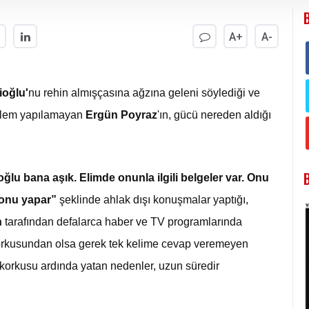
A+
A-
ioğlu'
nu rehin almışçasına ağzına geleni söylediği ve
işlem yapılamayan
Ergün Poyraz
'ın, gücü nereden aldığı
lu bana aşık. Elimde onunla ilgili belgeler var. Onu
onu yapar”
şeklinde ahlak dışı konuşmalar yaptığı,
n
tarafından defalarca haber ve TV programlarında
rkusundan olsa gerek tek kelime cevap veremeyen
korkusu ardında yatan nedenler, uzun süredir