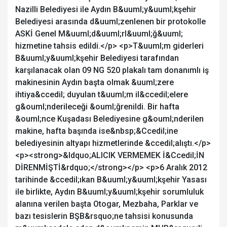
Nazilli Belediyesi ile Aydın B&uuml;y&uuml;kşehir
Belediyesi arasında d&uuml;zenlenen bir protokolle
ASKİ Genel M&uuml;d&uuml;rl&uuml;ğ&uuml;
hizmetine tahsis edildi.</p> <p>T&uuml;m giderleri
B&uuml;y&uuml;kşehir Belediyesi tarafından
karşılanacak olan 09 NG 520 plakalı tam donanımlı iş
makinesinin Aydın başta olmak &uuml;zere
ihtiya&ccedil; duyulan t&uuml;m il&ccedil;elere
g&ouml;nderileceği &ouml;ğrenildi. Bir hafta
&ouml;nce Kuşadası Belediyesine g&ouml;nderilen
makine, hafta başında ise&nbsp;&Ccedil;ine
belediyesinin altyapı hizmetlerinde &ccedil;alıştı.</p>
<p><strong>&ldquo;ALICIK VERMEMEK İ&Ccedil;İN
DİRENMİŞTİ&rdquo;</strong></p> <p>6 Aralık 2012
tarihinde &ccedil;ıkan B&uuml;y&uuml;kşehir Yasası
ile birlikte, Aydın B&uuml;y&uuml;kşehir sorumluluk
alanına verilen başta Otogar, Mezbaha, Parklar ve
bazı tesislerin BŞB&rsquo;ne tahsisi konusunda