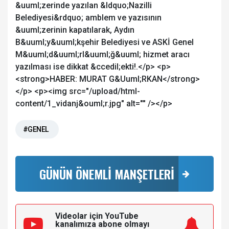
&uuml;zerinde yazılan &ldquo;Nazilli
Belediyesi&rdquo; amblem ve yazısının
&uuml;zerinin kapatılarak, Aydın
B&uuml;y&uuml;kşehir Belediyesi ve ASKİ Genel
M&uuml;d&uuml;rl&uuml;ğ&uuml; hizmet aracı
yazılması ise dikkat &ccedil;ekti!.</p> <p>
<strong>HABER: MURAT G&Uuml;RKAN</strong>
</p> <p><img src="/upload/html-
content/1_vidanj&ouml;r.jpg" alt="" /></p>
#GENEL
GÜNÜN ÖNEMLİ MANŞETLERİ
Videolar için YouTube
kanalımıza
abone olmayı