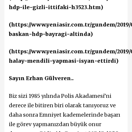
hdp-ile-gizli-ittifaki-h3523.htm
)
(
https://www.yeniasir.com.tr/gundem/2019/0
baskan-hdp-bayragi-altinda
)
(
https://www.yeniasir.com.tr/gundem/2019/
halay-mendili-yapmasi-isyan-ettirdi
)
Sayın Erhan Gülveren..
Biz sizi 1985 yılında Polis Akadamesi’ni
derece ile bitiren biri olarak tanıyoruz ve
daha sonra Emniyet kademelerinde başarı
ile görev yapmanızdan büyük onur