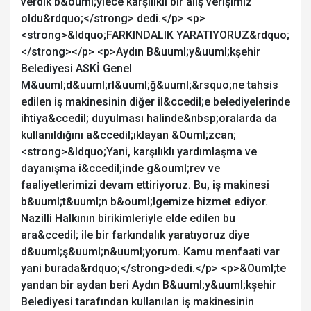
verdik b&ouml;ylece karşılıklı bir alış verişimiz
oldu&rdquo;</strong> dedi.</p> <p>
<strong>&ldquo;FARKINDALIK YARATIYORUZ&rdquo;
</strong></p> <p>Aydın B&uuml;y&uuml;kşehir
Belediyesi ASKİ Genel
M&uuml;d&uuml;rl&uuml;ğ&uuml;&rsquo;ne tahsis
edilen iş makinesinin diğer il&ccedil;e belediyelerinde
ihtiya&ccedil; duyulması halinde&nbsp;oralarda da
kullanıldığını a&ccedil;ıklayan &Ouml;zcan;
<strong>&ldquo;Yani, karşılıklı yardımlaşma ve
dayanışma i&ccedil;inde g&ouml;rev ve
faaliyetlerimizi devam ettiriyoruz. Bu, iş makinesi
b&uuml;t&uuml;n b&ouml;lgemize hizmet ediyor.
Nazilli Halkının birikimleriyle elde edilen bu
ara&ccedil; ile bir farkındalık yaratıyoruz diye
d&uuml;ş&uuml;n&uuml;yorum. Kamu menfaati var
yani burada&rdquo;</strong>dedi.</p> <p>&Ouml;te
yandan bir aydan beri Aydın B&uuml;y&uuml;kşehir
Belediyesi tarafından kullanılan iş makinesinin