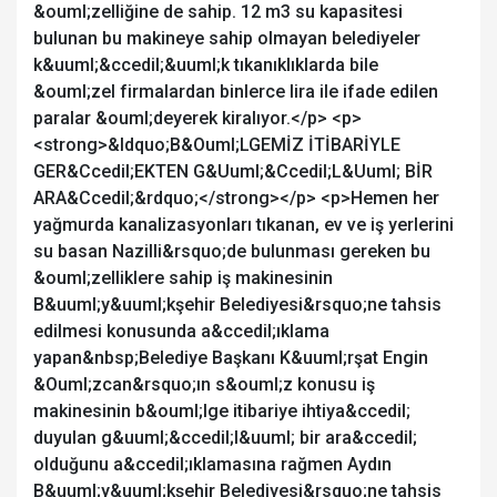
&ouml;zelliğine de sahip. 12 m3 su kapasitesi
bulunan bu makineye sahip olmayan belediyeler
k&uuml;&ccedil;&uuml;k tıkanıklıklarda bile
&ouml;zel firmalardan binlerce lira ile ifade edilen
paralar &ouml;deyerek kiralıyor.</p> <p>
<strong>&ldquo;B&Ouml;LGEMİZ İTİBARİYLE
GER&Ccedil;EKTEN G&Uuml;&Ccedil;L&Uuml; BİR
ARA&Ccedil;&rdquo;</strong></p> <p>Hemen her
yağmurda kanalizasyonları tıkanan, ev ve iş yerlerini
su basan Nazilli&rsquo;de bulunması gereken bu
&ouml;zelliklere sahip iş makinesinin
B&uuml;y&uuml;kşehir Belediyesi&rsquo;ne tahsis
edilmesi konusunda a&ccedil;ıklama
yapan&nbsp;Belediye Başkanı K&uuml;rşat Engin
&Ouml;zcan&rsquo;ın s&ouml;z konusu iş
makinesinin b&ouml;lge itibariye ihtiya&ccedil;
duyulan g&uuml;&ccedil;l&uuml; bir ara&ccedil;
olduğunu a&ccedil;ıklamasına rağmen Aydın
B&uuml;y&uuml;kşehir Belediyesi&rsquo;ne tahsis