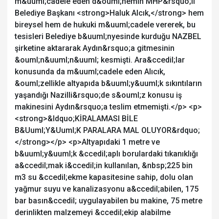
m&uuml;cadele eden d&ouml;nemin MHP&rsquo;li
Belediye Başkanı <strong>Haluk Alcık,</strong> hem
bireysel hem de hukuki m&uuml;cadele vererek, bu
tesisleri Belediye b&uuml;nyesinde kurduğu NAZBEL
şirketine aktararak Aydın&rsquo;a gitmesinin
&ouml;n&uuml;n&uuml; kesmişti. Ara&ccedil;lar
konusunda da m&uuml;cadele eden Alıcık,
&ouml;zellikle altyapıda b&uuml;y&uuml;k sıkıntıların
yaşandığı Nazilli&rsquo;de s&ouml;z konusu iş
makinesini Aydın&rsquo;a teslim etmemişti.</p> <p>
<strong>&ldquo;KİRALAMASI BİLE
B&Uuml;Y&Uuml;K PARALARA MAL OLUYOR&rdquo;
</strong></p> <p>Altyapıdaki 1 metre ve
b&uuml;y&uuml;k &ccedil;aplı borulardaki tıkanıklığı
a&ccedil;mak i&ccedil;in kullanılan, &nbsp;225 bin
m3 su &ccedil;ekme kapasitesine sahip, dolu olan
yağmur suyu ve kanalizasyonu a&ccedil;abilen, 175
bar basın&ccedil; uygulayabilen bu makine, 75 metre
derinlikten malzemeyi &ccedil;ekip alabilme