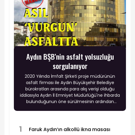
Aydın BŞB’nin asfalt yolsuzluğu
sorgulanıyor
2020 Yılında İmfalt Şirketi proje müdürünün
asfalt firması ile Aydın Büyükşehir Belediye
bürokratları arasında para alış verişi olduğu
iddiasıyla Aydın İl Emniyet Müdürlüğü'ne ihbarda
bulunduğunun öne sürülmesinin ardından
Özlem Çerçioğlu'nun, 100 bin lira sermaye ile
kurulan bir şirkete 450 milyon liralık asfalt ihalesi
verdiği ortaya çıktı.
1
Faruk Aydın’ın alkollü ikna masası