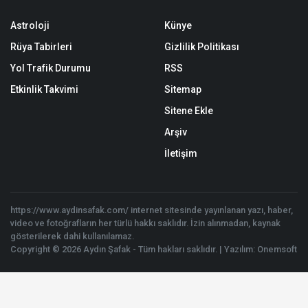
Astroloji
Künye
Rüya Tabirleri
Gizlilik Politikası
Yol Trafik Durumu
RSS
Etkinlik Takvimi
Sitemap
Sitene Ekle
Arşiv
İletişim
https://www.aydinsafak.com/ internet sitesinde yayınlanan yazı, haber,
video ve fotoğrafların her türlü hakkı saklıdır. İzin alınmadan, kaynak
gösterilerek dahi kullanılamaz.
Copyright © 2026 Aydın Şafak - Tüm hakları saklıdır. | Yazılım:
Onemsoft