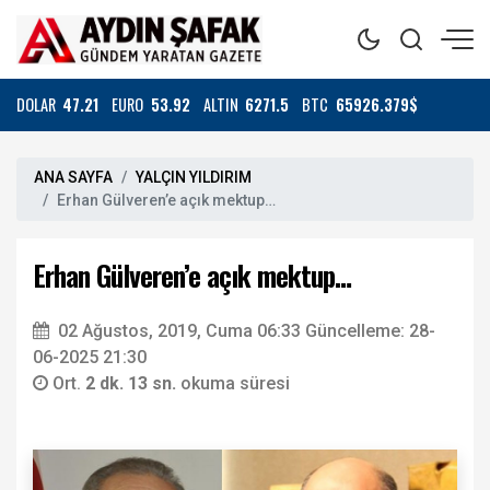
DOLAR
47.21
EURO
53.92
ALTIN
6271.5
BTC
65926.379$
ANA SAYFA
YALÇIN YILDIRIM
Erhan Gülveren’e açık mektup…
Erhan Gülveren’e açık mektup…
02 Ağustos, 2019, Cuma 06:33
Güncelleme: 28-
06-2025 21:30
Ort.
2 dk. 13 sn.
okuma süresi