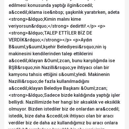
edilmesi konusunda yaptığı ilgin&ccedil;
a&ccedil;ıklama ise&nbsp; şaşkınlık yaratırken, adeta
<strong>&ldquo;Kimin malını kime
veriyorsun&rdquo;</strong> dedirtti!.</p> <p>
<strong>&ldquo;TALEP ETTİLER BİZ DE
VERDİK&rdquo;</strong></p> <p>Aydın
B&uuml;y&uuml;kşehir Belediyesi&rsquo;nin iş
makinesini kendilerinden talep ettiklerini
a&ccedil;ıklayan &Ouml;zcan, bunu karşılığında ise
BŞB&rsquo;nin Nazilli&rsquo;ye ihtiyacı olan bir
kamyonu tahsis ettiğini s&ouml;yledi. Makinenin
Nazilli&rsquo;de fazla kullanılmadığını
a&ccedil;ıklayan Belediye Başkanı &Ouml;zcan;
<strong>&ldquo;Sadece bizde kaldığında yaptığı işler
belliydi. Nazillimizde her hangi bir aksaklık ve eksiklik
olmuyor. Bizden istediler biz de onlardan ara&ccedil;
istedik, bize daha &ccedil;ok ihtiyacı olan bir aracı
verdiler biz de daha az kullandığımız bu aracı onlara