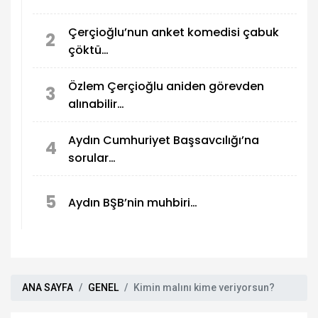
Çerçioğlu’nun anket komedisi çabuk
2
çöktü…
Özlem Çerçioğlu aniden görevden
3
alınabilir…
Aydın Cumhuriyet Başsavcılığı’na
4
sorular…
5
Aydın BŞB’nin muhbiri…
ANA SAYFA
GENEL
Kimin malını kime veriyorsun?