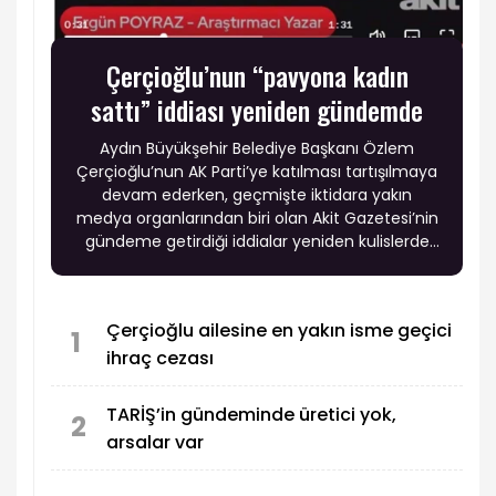
Çerçioğlu’nun “pavyona kadın
sattı” iddiası yeniden gündemde
Aydın Büyükşehir Belediye Başkanı Özlem
Çerçioğlu’nun AK Parti’ye katılması tartışılmaya
devam ederken, geçmişte iktidara yakın
medya organlarından biri olan Akit Gazetesi’nin
gündeme getirdiği iddialar yeniden kulislerde
konuşulmaya başlandı.
Çerçioğlu ailesine en yakın isme geçici
1
ihraç cezası
TARİŞ’in gündeminde üretici yok,
2
arsalar var