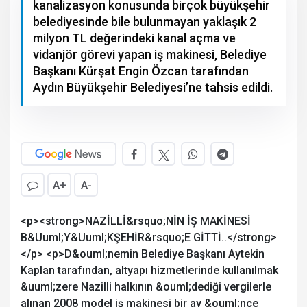
kanalizasyon konusunda birçok büyükşehir
belediyesinde bile bulunmayan yaklaşık 2
milyon TL değerindeki kanal açma ve
vidanjör görevi yapan iş makinesi, Belediye
Başkanı Kürşat Engin Özcan tarafından
Aydın Büyükşehir Belediyesi’ne tahsis edildi.
A+
A-
<p><strong>NAZİLLİ&rsquo;NİN İŞ MAKİNESİ
B&Uuml;Y&Uuml;KŞEHİR&rsquo;E GİTTİ..</strong>
</p> <p>D&ouml;nemin Belediye Başkanı Aytekin
Kaplan tarafından, altyapı hizmetlerinde kullanılmak
&uuml;zere Nazilli halkının &ouml;dediği vergilerle
alınan 2008 model iş makinesi bir ay &ouml;nce