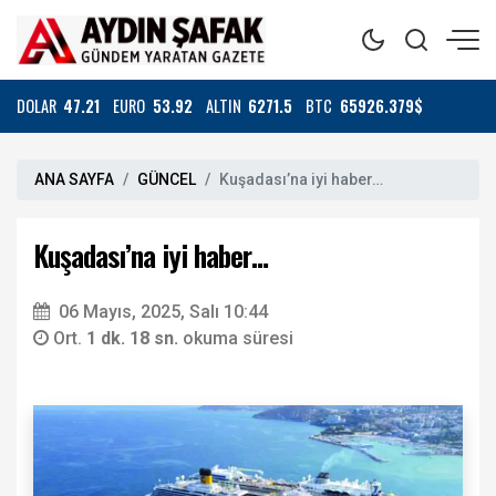
DOLAR
47.21
EURO
53.92
ALTIN
6271.5
BTC
65926.379$
ANA SAYFA
GÜNCEL
Kuşadası’na iyi haber…
Kuşadası’na iyi haber…
06 Mayıs, 2025, Salı 10:44
Ort.
1 dk. 18 sn.
okuma süresi