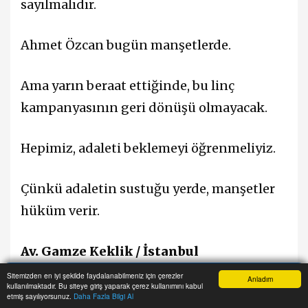
sayılmalıdır.
Ahmet Özcan bugün manşetlerde.
Ama yarın beraat ettiğinde, bu linç
kampanyasının geri dönüşü olmayacak.
Hepimiz, adaleti beklemeyi öğrenmeliyiz.
Çünkü adaletin sustuğu yerde, manşetler
hüküm verir.
Av. Gamze Keklik / İstanbul
Sitemizden en iyi şekilde faydalanabilmeniz için çerezler
Anladım
kullanılmaktadır. Bu siteye giriş yaparak çerez kullanımını kabul
Anasayfa
Haber Ara
İhbar Hattı
Menu
etmiş sayılıyorsunuz.
Daha Fazla Bilgi Al