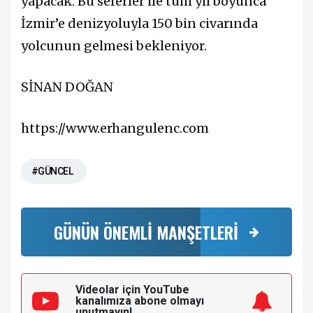
yapacak. Bu seferler ile tüm yıl boyunca
İzmir’e denizyoluyla 150 bin civarında
yolcunun gelmesi bekleniyor.
SİNAN DOĞAN
https://www.erhangulenc.com
#GÜNCEL
GÜNÜN ÖNEMLİ MANŞETLERİ
Videolar için YouTube
kanalımıza
abone olmayı
unutmayın!