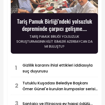
Tariş Pamuk Birliği’ndeki yolsuzluk
depreminde çarpıcı gelişme….
TARİŞ PAMUK BİRLİĞİ YOLSUZLUK
SORUŞTURMASININ KİLİT İSİMLERİ AZERBAYCAN DA
MI BULUŞTU?
Gizlilik kararını ihlal ettikleri iddiasıyla
1
suç duyurusu
Tutuklu Kuşadası Belediye Başkanı
2
Ömer Günel'e kurulan kumpaslar serisi
devam ediyor
3
Şantajcı ve iftiracıya ev hapsi ödülü...