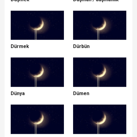
Dürmek
Dürbün
Dünya
Dümen