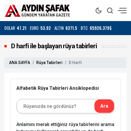
DOLAR
47.21
EURO
53.92
ALTIN
6271.5
BTC
65926.379$
D harfi ile başlayan rüya tabirleri
ANA SAYFA
Rüya Tabirleri
D Harfi
Alfabetik Rüya Tabirleri Ansiklopedisi
Anlamını merak ettiğiniz rüya tabirlerini arama