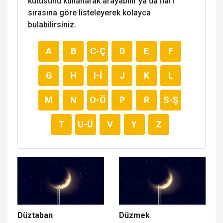
kutusunu kullanarak arayabilir ya da harf
sırasına göre listeleyerek kolayca
bulabilirsiniz.
A
B
C-Ç
D
E
F
G
H
I-İ
J
K
L
M
N
O-Ö
P
R
S-Ş
T
U-Ü
V
Y
Z
Düztaban
Düzmek