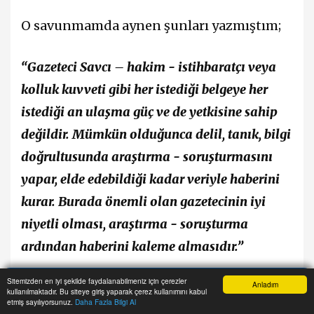
O savunmamda aynen şunları yazmıştım;
“Gazeteci Savcı – hakim - istihbaratçı veya
kolluk kuvveti gibi her istediği belgeye her
istediği an ulaşma güç ve de yetkisine sahip
değildir. Mümkün olduğunca delil, tanık, bilgi
doğrultusunda araştırma - soruşturmasını
yapar, elde edebildiği kadar veriyle haberini
kurar. Burada önemli olan gazetecinin iyi
niyetli olması, araştırma - soruşturma
ardından haberini kaleme almasıdır.”
Sitemizden en iyi şekilde faydalanabilmeniz için çerezler
Anladım
Bu da Anayasa Mahkemesi tarafından
kullanılmaktadır. Bu siteye giriş yaparak çerez kullanımını kabul
Anasayfa
Haber Ara
İhbar Hattı
Menu
etmiş sayılıyorsunuz.
Daha Fazla Bilgi Al
içtihadi hüküm olarak kabul edilmişti. Peki