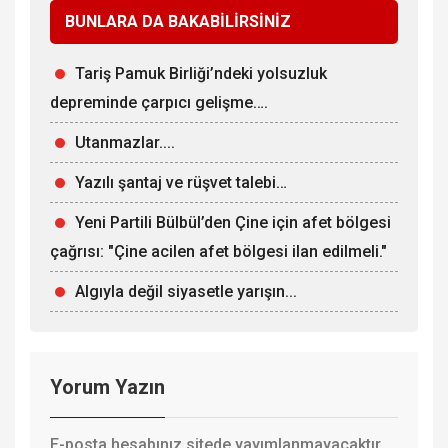
BUNLARA DA BAKABİLİRSİNİZ
Tariş Pamuk Birliği’ndeki yolsuzluk
depreminde çarpıcı gelişme….
Utanmazlar....
Yazılı şantaj ve rüşvet talebi…
Yeni Partili Bülbül’den Çine için afet bölgesi
çağrısı: "Çine acilen afet bölgesi ilan edilmeli."
Algıyla değil siyasetle yarışın...
Yorum Yazın
E-posta hesabınız sitede yayımlanmayacaktır.