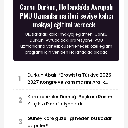
Cansu Durkun, Hollanda’da Avrupalı
PMU Uzmanlarına ileri seviye kalıcı
makyaj eğitimi verecek…
Uluslararası kalıcı makyaj eğitmeni Cansu
Durkun, Avrupa’daki profesyonel PMU
uzmanlarına yönelik düzenlenecek özel eğitim
programı için yeniden Hollanda’da olacak.
Durkun Abalı: “Browista Türkiye 2026–
1
2027 Kongre ve Yarışmasını Aralık
Ayında Gerçekleştirme Kararı Aldı”
Karadenizliler Derneği Başkanı Rasim
2
Kılıç kızı Pınar’ı nişanladı…
Güney Kore güzelliği neden bu kadar
3
popüler?