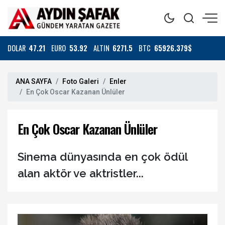
DOLAR
47.21
EURO
53.92
ALTIN
6271.5
BTC
65926.379$
ANA SAYFA
Foto Galeri
Enler
En Çok Oscar Kazanan Ünlüler
En Çok Oscar Kazanan Ünlüler
Sinema dünyasında en çok ödül
alan aktör ve aktristler...