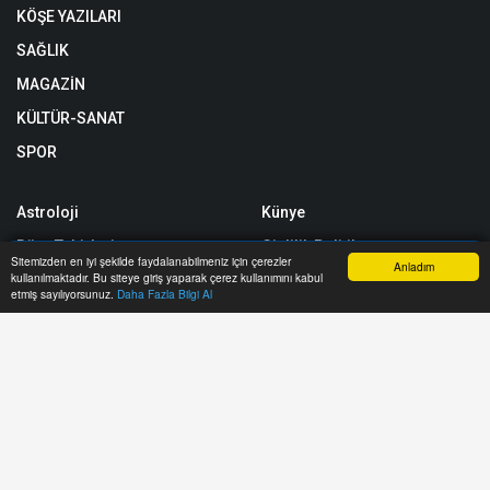
KÖŞE YAZILARI
SAĞLIK
MAGAZİN
KÜLTÜR-SANAT
SPOR
Astroloji
Künye
Rüya Tabirleri
Gizlilik Politikası
Sitemizden en iyi şekilde faydalanabilmeniz için çerezler
Anladım
kullanılmaktadır. Bu siteye giriş yaparak çerez kullanımını kabul
Yol Trafik Durumu
RSS
Anasayfa
Haber Ara
İhbar Hattı
Menu
etmiş sayılıyorsunuz.
Daha Fazla Bilgi Al
Etkinlik Takvimi
Sitemap
Sitene Ekle
Arşiv
İletişim