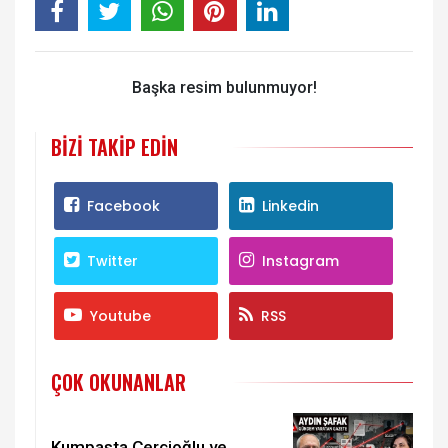
Başka resim bulunmuyor!
BIZI TAKIP EDIN
Facebook
Linkedin
Twitter
Instagram
Youtube
RSS
ÇOK OKUNANLAR
Kumpasta Çerçioğlu ve