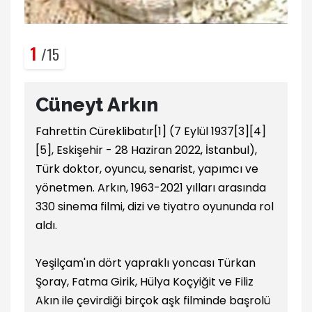
1
/15
Cüneyt Arkın
Fahrettin Cüreklibatır[1] (7 Eylül 1937[3][4]
[5], Eskişehir - 28 Haziran 2022, İstanbul),
Türk doktor, oyuncu, senarist, yapımcı ve
yönetmen. Arkın, 1963-2021 yılları arasında
330 sinema filmi, dizi ve tiyatro oyununda rol
aldı.
Yeşilçam'ın dört yapraklı yoncası Türkan
Şoray, Fatma Girik, Hülya Koçyiğit ve Filiz
Akın ile çevirdiği birçok aşk filminde başrolü