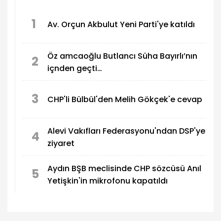
1
Av. Orçun Akbulut Yeni Parti'ye katıldı
Öz amcaoğlu Butlancı Süha Bayırlı’nın
2
içnden geçti…
3
CHP'li Bülbül'den Melih Gökçek'e cevap
Alevi Vakıfları Federasyonu'ndan DSP'ye
4
ziyaret
Aydın BŞB meclisinde CHP sözcüsü Anıl
5
Yetişkin'in mikrofonu kapatıldı