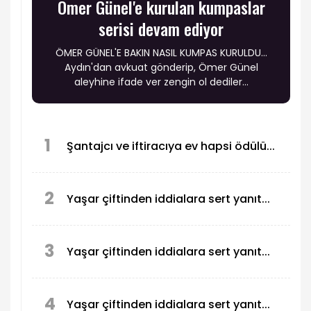
Ömer Günel'e kurulan kumpaslar
serisi devam ediyor
ÖMER GÜNEL'E BAKIN NASIL KUMPAS KURULDU…
Aydın'dan avkuat gönderip, Ömer Günel
aleyhine ifade ver zengin ol dediler...
1
Şantajcı ve iftiracıya ev hapsi ödülü...
2
Yaşar çiftinden iddialara sert yanıt...
3
Yaşar çiftinden iddialara sert yanıt...
4
Yaşar çiftinden iddialara sert yanıt...