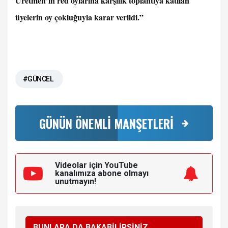
Üretmen’in red oylarına karşılık toplantıya katılan
üyelerin oy çokluğuyla karar verildi.”
#GÜNCEL
GÜNÜN ÖNEMLİ MANŞETLERİ
Videolar için YouTube
kanalımıza
abone olmayı
unutmayın!
BUNLARA DA BAKABİLİRSİNİZ