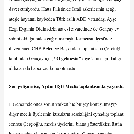
davet etmiyordu. Hatta Filistin'de İsrail askerlerinin açtığı
ateşle hayatını kaybeden Türk asıllı ABD vatandaşı Ayşe
Ezgi Eygi'nin Didim'deki ata evi ziyaretinde de Gençay ev
sahibi olduğu halde çağırılmamıştı. Karacasu ilçesi'nde
düzenlenen CHP Belediye Başkanları toplantısına Çerçioğlu
“O gelmesin”
tarafından Gençay için,
diye talimat yolladığı
iddiaları da haberlere konu olmuştu.
Son gelişme ise, Aydın BŞB Meclis toplantısında yaşandı.
İl Genelinde onca sorun varken hiç bir şey konuşulmayıp
diğer meclis üyelerinin kuzuların sessizliğini oynadığı toplantı
sonrası Çerçioğlu, meclis üyelerini, biatta gösterdikleri üstün
başarı nedeniyle yemeğe davet etmişti. Gençay yemeğe