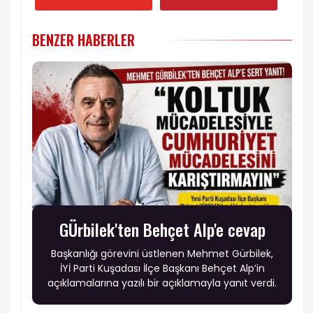
BENZER HABERLER
GÜrbilek'ten Behçet Alp'e cevap
Başkanlığı görevini üstlenen Mehmet Gürbilek,
İYİ Parti Kuşadası İlçe Başkanı Behçet Alp’in
açıklamalarına yazılı bir açıklamayla yanıt verdi.