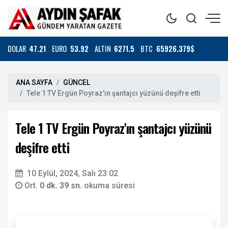
DOLAR
47.21
EURO
53.92
ALTIN
6271.5
BTC
65926.379$
ANA SAYFA
GÜNCEL
Tele 1 TV Ergün Poyraz'ın şantajcı yüzünü deşifre etti
Tele 1 TV Ergün Poyraz'ın şantajcı yüzünü
deşifre etti
10 Eylül, 2024, Salı 23:02
Ort.
0 dk. 39 sn.
okuma süresi