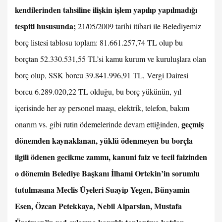
kendilerinden tahsiline ilişkin işlem yapılıp yapılmadığı
tespiti hususunda;
21/05/2009 tarihi itibari ile Belediyemiz
borç listesi tablosu toplam: 81.661.257,74 TL olup bu
borçtan 52.330.531,55 TL’si kamu kurum ve kuruluşlara olan
borç olup, SSK borcu 39.841.996,91 TL, Vergi Dairesi
borcu 6.289.020,22 TL olduğu, bu borç yükünün, yıl
içerisinde her ay personel maaşı, elektrik, telefon, bakım
geçmiş
onarım vs. gibi rutin ödemelerinde devam ettiğinden,
dönemden kaynaklanan, yüklü ödenmeyen bu borçla
ilgili ödenen gecikme zammı, kanuni faiz ve tecil faizinden
o dönemin Belediye Başkanı İlhami Ortekin’in sorumlu
tutulmasına Meclis Üyeleri Suayip Yegen, Bünyamin
Esen, Özcan Petekkaya, Nebil Alparslan, Mustafa