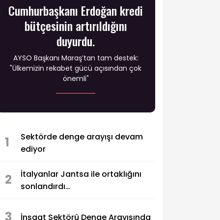
Cumhurbaşkanı Erdoğan kredi
bütçesinin artırıldığını
duyurdu.
AYSO Başkanı Maraş’tan tam destek:
"Ülkemizin rekabet gücü açısından çok
önemli"
Sektörde denge arayışı devam
1
ediyor
İtalyanlar Jantsa ile ortaklığını
2
sonlandırdı…
3
İnşaat Sektörü Denge Arayışında