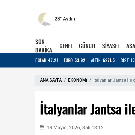
28°
Aydın
SON
GENEL
GÜNCEL
SİYASET
ASA
DAKİKA
DOLAR
47.21
EURO
53.92
ALTIN
6271.5
BIST
13
ANA SAYFA
EKONOMİ
İtalyanlar Jantsa ile 
İtalyanlar Jantsa i
19 Mayıs, 2026, Salı 13:12