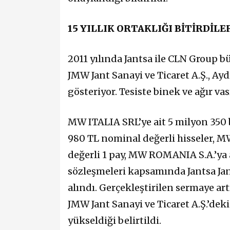
15 YILLIK ORTAKLIĞI BİTİRDİLE
2011 yılında Jantsa ile CLN Group 
JMW Jant Sanayi ve Ticaret A.Ş., Ay
gösteriyor. Tesiste binek ve ağır vas
MW ITALIA SRL’ye ait 5 milyon 350 
980 TL nominal değerli hisseler, 
değerli 1 pay, MW ROMANIA S.A.’ya a
sözleşmeleri kapsamında Jantsa Jant
alındı. Gerçekleştirilen sermaye ar
JMW Jant Sanayi ve Ticaret A.Ş.’dek
yükseldiği belirtildi.