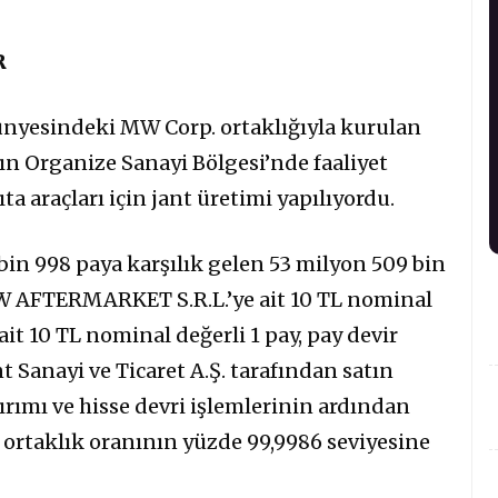
R
bünyesindeki MW Corp. ortaklığıyla kurulan
dın Organize Sanayi Bölgesi’nde faaliyet
ıta araçları için jant üretimi yapılıyordu.
bin 998 paya karşılık gelen 53 milyon 509 bin
MW AFTERMARKET S.R.L.’ye ait 10 TL nominal
it 10 TL nominal değerli 1 pay, pay devir
 Sanayi ve Ticaret A.Ş. tarafından satın
tırımı ve hisse devri işlemlerinin ardından
i ortaklık oranının yüzde 99,9986 seviyesine