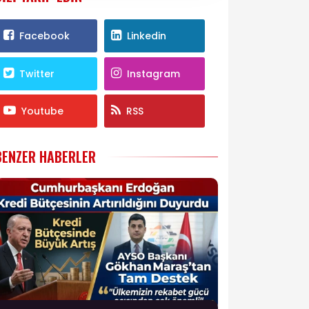
Facebook
Linkedin
Twitter
Instagram
Youtube
RSS
BENZER HABERLER