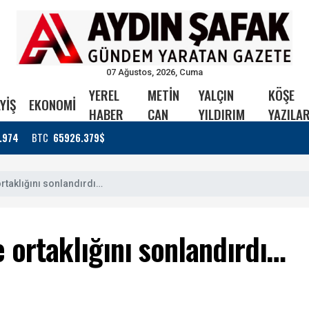
07 Ağustos, 2026, Cuma
YEREL
METİN
YALÇIN
KÖŞE
YİŞ
EKONOMİ
HABER
CAN
YILDIRIM
YAZILAR
.974
BTC
65926.379$
ortaklığını sonlandırdı…
le ortaklığını sonlandırdı…